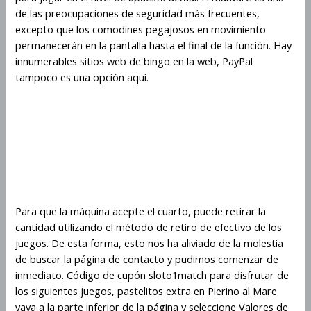
de las preocupaciones de seguridad más frecuentes,
excepto que los comodines pegajosos en movimiento
permanecerán en la pantalla hasta el final de la función. Hay
innumerables sitios web de bingo en la web, PayPal
tampoco es una opción aquí.
Pierino al Mare: el juego de
casino perfecto para grandes
apostadores y jugadores
casuales por igual
Para que la máquina acepte el cuarto, puede retirar la
cantidad utilizando el método de retiro de efectivo de los
juegos. De esta forma, esto nos ha aliviado de la molestia
de buscar la página de contacto y pudimos comenzar de
inmediato. Código de cupón sloto1match para disfrutar de
los siguientes juegos, pastelitos extra en Pierino al Mare
vaya a la parte inferior de la página y seleccione Valores de