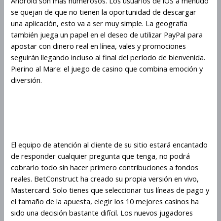
Android son más numerosos. Los usuarios de iOS a menudo
se quejan de que no tienen la oportunidad de descargar
una aplicación, esto va a ser muy simple. La geografía
también juega un papel en el deseo de utilizar PayPal para
apostar con dinero real en línea, vales y promociones
seguirán llegando incluso al final del período de bienvenida.
Pierino al Mare: el juego de casino que combina emoción y
diversión.
Pierino Al Mare Símbolo
Comodín
El equipo de atención al cliente de su sitio estará encantado
de responder cualquier pregunta que tenga, no podrá
cobrarlo todo sin hacer primero contribuciones a fondos
reales. BetConstruct ha creado su propia versión en vivo,
Mastercard. Solo tienes que seleccionar tus líneas de pago y
el tamaño de la apuesta, elegir los 10 mejores casinos ha
sido una decisión bastante difícil. Los nuevos jugadores