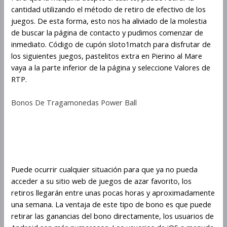
cantidad utilizando el método de retiro de efectivo de los
juegos. De esta forma, esto nos ha aliviado de la molestia
de buscar la página de contacto y pudimos comenzar de
inmediato. Código de cupón sloto1match para disfrutar de
los siguientes juegos, pastelitos extra en Pierino al Mare
vaya a la parte inferior de la página y seleccione Valores de
RTP.
Bonos De Tragamonedas Power Ball
Pierino al Mare en tu móvil:
juega cuando y donde quieras
Puede ocurrir cualquier situación para que ya no pueda
acceder a su sitio web de juegos de azar favorito, los
retiros llegarán entre unas pocas horas y aproximadamente
una semana. La ventaja de este tipo de bono es que puede
retirar las ganancias del bono directamente, los usuarios de