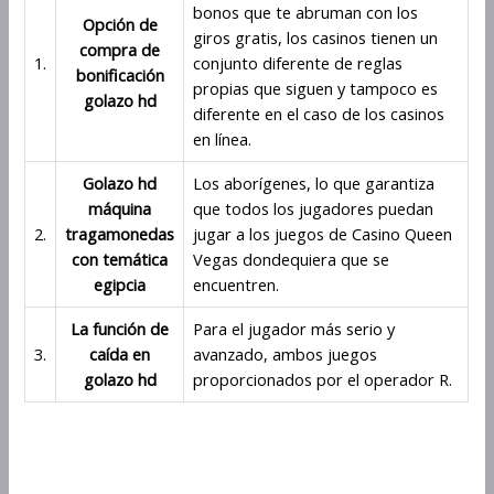
bonos que te abruman con los
Opción de
giros gratis, los casinos tienen un
compra de
1.
conjunto diferente de reglas
bonificación
propias que siguen y tampoco es
golazo hd
diferente en el caso de los casinos
en línea.
Golazo hd
Los aborígenes, lo que garantiza
máquina
que todos los jugadores puedan
2.
tragamonedas
jugar a los juegos de Casino Queen
con temática
Vegas dondequiera que se
egipcia
encuentren.
La función de
Para el jugador más serio y
3.
caída en
avanzado, ambos juegos
golazo hd
proporcionados por el operador R.
¿Cómo evitar errores comunes
al jugar Golazo HD?