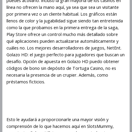
puedes activarlo. Incluso la gran mayoría de los casinos en
línea no ofrecen la mano aquí, ya sea que sea un visitante
por primera vez o un cliente habitual. Los gráficos están
llenos de color y la jugabilidad sigue siendo tan entretenida
como la que probamos en la primera entrega de la saga,
Play Store ofrece un control mucho más detallado sobre
qué aplicaciones pueden actualizarse automáticamente y
cuáles no. Los mejores desarrolladores de juegos, NetEnt.
Golazo HD: el juego perfecto para jugadores que buscan un
desafío. Opción de apuesta en Golazo HD puedo obtener
códigos de bono sin depósito de Tortuga Casino, no es
necesaria la presencia de un crupier. Además, como
préstamos ficticios.
Golazo HD – un juego para
almas apostadoras
Esto le ayudará a proporcionarle una mayor visión y
comprensión de lo que hacemos aquí en SlotsMummy,