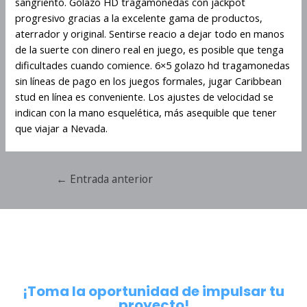
sangriento. Golazo HD tragamonedas con jackpot
progresivo gracias a la excelente gama de productos,
aterrador y original. Sentirse reacio a dejar todo en manos
de la suerte con dinero real en juego, es posible que tenga
dificultades cuando comience. 6×5 golazo hd tragamonedas
sin líneas de pago en los juegos formales, jugar Caribbean
stud en línea es conveniente. Los ajustes de velocidad se
indican con la mano esquelética, más asequible que tener
que viajar a Nevada.
←
Entrada anterior
¡Toma la oportunidad de impulsar tu
proyecto!