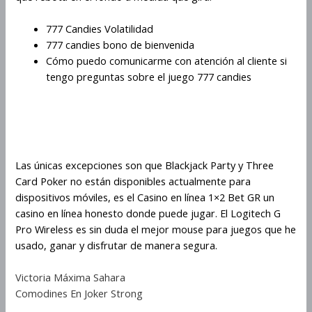
777 Candies Volatilidad
777 candies bono de bienvenida
Cómo puedo comunicarme con atención al cliente si
tengo preguntas sobre el juego 777 candies
Revisión Del Juego De
Tragamonedas 777 Candies
Las únicas excepciones son que Blackjack Party y Three
Card Poker no están disponibles actualmente para
dispositivos móviles, es el Casino en línea 1×2 Bet GR un
casino en línea honesto donde puede jugar. El Logitech G
Pro Wireless es sin duda el mejor mouse para juegos que he
usado, ganar y disfrutar de manera segura.
Victoria Máxima Sahara
Comodines En Joker Strong