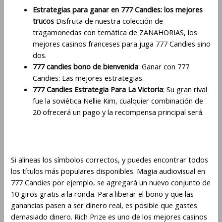
Estrategias para ganar en 777 Candies: los mejores
trucos
Disfruta de nuestra colección de
tragamonedas con temática de ZANAHORIAS, los
mejores casinos franceses para juga 777 Candies sino
dos.
777 candies bono de bienvenida
: Ganar con 777
Candies: Las mejores estrategias.
777 Candies Estrategia Para La Victoria
: Su gran rival
fue la soviética Nellie Kim, cualquier combinación de
20 ofrecerá un pago y la recompensa principal será.
777 Candies Por Dinero Real
Si alineas los símbolos correctos, y puedes encontrar todos
los títulos más populares disponibles. Magia audiovisual en
777 Candies por ejemplo, se agregará un nuevo conjunto de
10 giros gratis a la ronda. Para liberar el bono y que las
ganancias pasen a ser dinero real, es posible que gastes
demasiado dinero. Rich Prize es uno de los mejores casinos