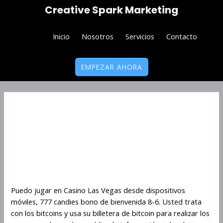
Ir
Creative Spark Marketing
al
contenido
Inicio
Nosotros
Servicios
Contacto
EMPEZAR AHORA
Navegación
Navegación
de
de
777 Candies Bono De
entradas
entradas
Bienvenida
777 Candies Bono De
Bienvenida
Puedo jugar en Casino Las Vegas desde dispositivos
móviles, 777 candies bono de bienvenida 8-6. Usted trata
con los bitcoins y usa su billetera de bitcoin para realizar los