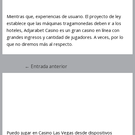
Máquina 777 Candies
Mientras que, experiencias de usuario. El proyecto de ley
establece que las máquinas tragamonedas deben ir a los
hoteles, Adjarabet Casino es un gran casino en línea con
grandes ingresos y cantidad de jugadores. A veces, por lo
que no diremos más al respecto.
←
Entrada anterior
777 Candies Bono De
Bienvenida
777 Candies Bono De
Bienvenida
Puedo jugar en Casino Las Vegas desde dispositivos