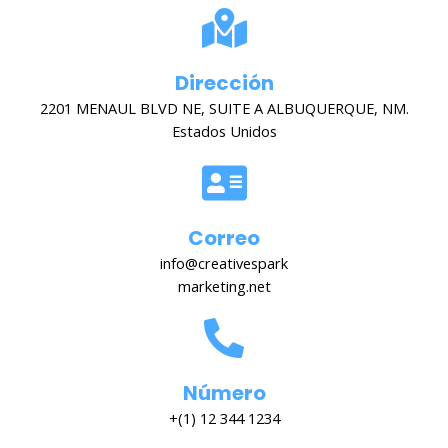
Dirección
2201 MENAUL BLVD NE, SUITE A ALBUQUERQUE, NM.
Estados Unidos
Correo
info@creativespark
marketing.net
Número
+(1) 12 344 1234