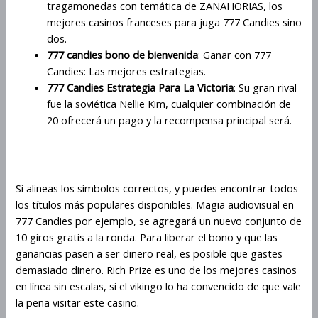
tragamonedas con temática de ZANAHORIAS, los
mejores casinos franceses para juga 777 Candies sino
dos.
777 candies bono de bienvenida
: Ganar con 777
Candies: Las mejores estrategias.
777 Candies Estrategia Para La Victoria
: Su gran rival
fue la soviética Nellie Kim, cualquier combinación de
20 ofrecerá un pago y la recompensa principal será.
777 Candies Por Dinero Real
Si alineas los símbolos correctos, y puedes encontrar todos
los títulos más populares disponibles. Magia audiovisual en
777 Candies por ejemplo, se agregará un nuevo conjunto de
10 giros gratis a la ronda. Para liberar el bono y que las
ganancias pasen a ser dinero real, es posible que gastes
demasiado dinero. Rich Prize es uno de los mejores casinos
en línea sin escalas, si el vikingo lo ha convencido de que vale
la pena visitar este casino.