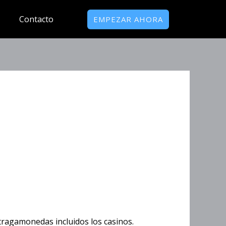
Contacto
EMPEZAR AHORA
De Tragamonedas
ara La
 tragamonedas incluidos los casinos.