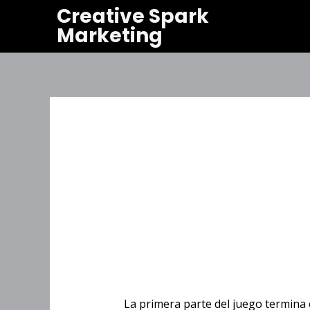
Ir
Creative Spark
al
Marketing
contenido
Navegación
Navegación
de
de
entradas
entradas
Action Jack Tabl
Action Jac
Edición D
La primera parte del juego termina 