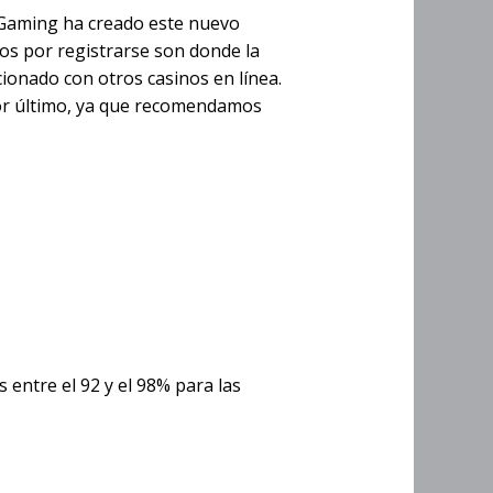
 Gaming ha creado este nuevo
os por registrarse son donde la
ionado con otros casinos en línea.
Por último, ya que recomendamos
n Jack y
 entre el 92 y el 98% para las