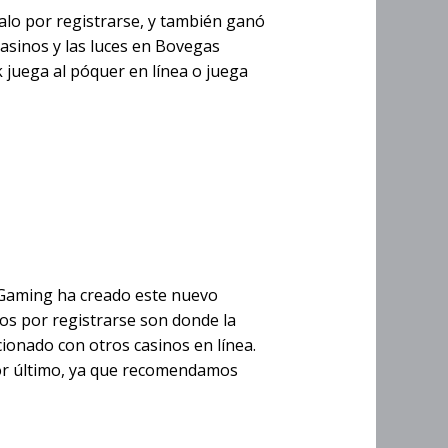
galo por registrarse, y también ganó
asinos y las luces en Bovegas
k juega al póquer en línea o juega
monedas Action
 Gaming ha creado este nuevo
os por registrarse son donde la
ionado con otros casinos en línea.
Por último, ya que recomendamos