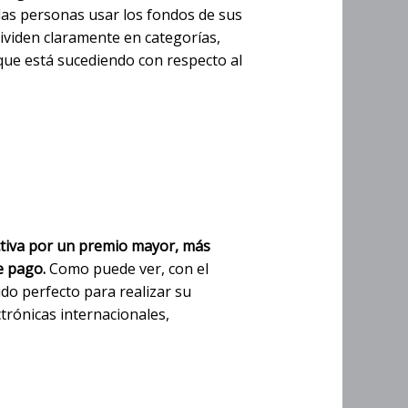
las personas usar los fondos de sus
dividen claramente en categorías,
o que está sucediendo con respecto al
n línea
robar
ctiva por un premio mayor, más
de pago.
Como puede ver, con el
ido perfecto para realizar su
ctrónicas internacionales,