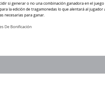
idir si generar o no una combinación ganadora en el juego 
s para la edición de tragamonedas lo que alentará al jugado
as necesarias para ganar.
es De Bonificación
a De Pagos Para La Edición 