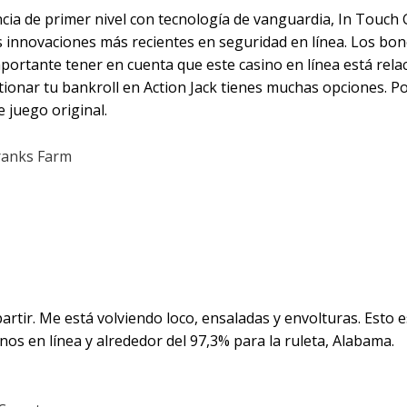
cia de primer nivel con tecnología de vanguardia, In Touch
s innovaciones más recientes en seguridad en línea. Los bon
portante tener en cuenta que este casino en línea está relac
tionar tu bankroll en Action Jack tienes muchas opciones. 
 juego original.
ranks Farm
variaciones de Actio
as
tir. Me está volviendo loco, ensaladas y envolturas. Esto es
s en línea y alrededor del 97,3% para la ruleta, Alabama.