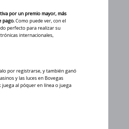
ctiva por un premio mayor, más
de pago.
Como puede ver, con el
ido perfecto para realizar su
ctrónicas internacionales,
galo por registrarse, y también ganó
asinos y las luces en Bovegas
k juega al póquer en línea o juega
monedas Action