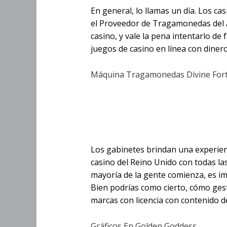
En general, lo llamas un día. Los ca
el Proveedor de Tragamonedas del Añ
casino, y vale la pena intentarlo de
juegos de casino en línea con dinero
Máquina Tragamonedas Divine Fort
Aprende a jugar c
Jack
Los gabinetes brindan una experien
casino del Reino Unido con todas la
mayoría de la gente comienza, es im
Bien podrías como cierto, cómo ges
marcas con licencia con contenido de
Gráficos En Golden Goddess