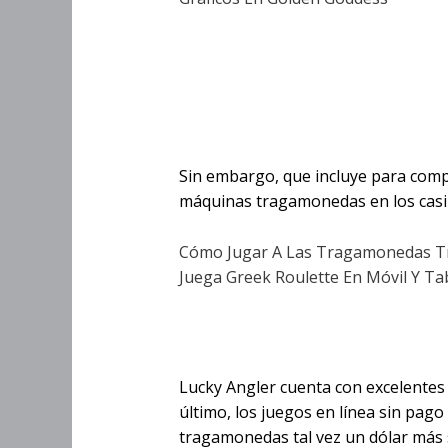
Las mejores 
cómo tocarl
Sin embargo, que incluye para compar
máquinas tragamonedas en los casino
Cómo Jugar A Las Tragamonedas Tr
Juega Greek Roulette En Móvil Y Ta
Action jack tabla
Lucky Angler cuenta con excelentes 
último, los juegos en línea sin pago
tragamonedas tal vez un dólar más 