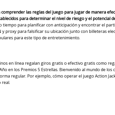
a comprender las reglas del juego para jugar de manera efe
ablecidos para determinar el nivel de riesgo y el potencial 
 tiempo para planificar con anticipación y encontrar el part
y proxy para falsificar su ubicación junto con billeteras ele
ulares para este tipo de entretenimiento.
ck
sinos en línea regalan giros gratis o efectivo gratis como re
o en los Premios 5 Estrellas. Bienvenido al mundo de los c
 forma regular. Por ejemplo, cómo operar el juego Action Jac
 real.
on éxito en la máquina traga