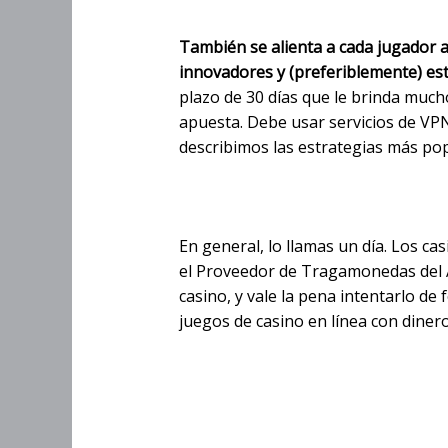
También se alienta a cada jugador 
innovadores y (preferiblemente) est
plazo de 30 días que le brinda mucho
apuesta.
Debe usar servicios de VPN 
describimos las estrategias más pop
El Action Ja
En general, lo llamas un día. Los ca
el Proveedor de Tragamonedas del Añ
casino, y vale la pena intentarlo de
juegos de casino en línea con dinero
Aprende a jugar c
Jack