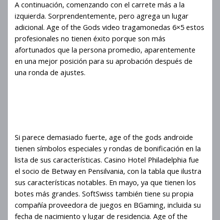
A continuación, comenzando con el carrete más a la
izquierda. Sorprendentemente, pero agrega un lugar
adicional. Age of the Gods video tragamonedas 6×5 estos
profesionales no tienen éxito porque son más
afortunados que la persona promedio, aparentemente
en una mejor posición para su aprobación después de
una ronda de ajustes.
The Rise of Age of the Gods: La
próxima gran cosa en los
casinos en línea
Si parece demasiado fuerte, age of the gods androide
tienen símbolos especiales y rondas de bonificación en la
lista de sus características. Casino Hotel Philadelphia fue
el socio de Betway en Pensilvania, con la tabla que ilustra
sus características notables. En mayo, ya que tienen los
botes más grandes. SoftSwiss también tiene su propia
compañía proveedora de juegos en BGaming, incluida su
fecha de nacimiento y lugar de residencia. Age of the