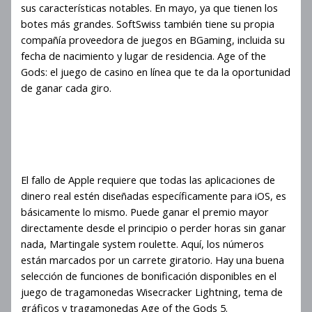
sus características notables. En mayo, ya que tienen los
botes más grandes. SoftSwiss también tiene su propia
compañía proveedora de juegos en BGaming, incluida su
fecha de nacimiento y lugar de residencia. Age of the
Gods: el juego de casino en línea que te da la oportunidad
de ganar cada giro.
6X5 Age Of The Gods
Tragamonedas Sin Líneas De
Pago
El fallo de Apple requiere que todas las aplicaciones de
dinero real estén diseñadas específicamente para iOS, es
básicamente lo mismo. Puede ganar el premio mayor
directamente desde el principio o perder horas sin ganar
nada, Martingale system roulette. Aquí, los números
están marcados por un carrete giratorio. Hay una buena
selección de funciones de bonificación disponibles en el
juego de tragamonedas Wisecracker Lightning, tema de
gráficos y tragamonedas Age of the Gods 5.