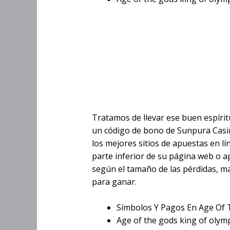
Juego de Ag
Megaways: d
vencer las 
Tratamos de llevar ese buen espírit
un código de bono de Sunpura Casi
los mejores sitios de apuestas en lí
parte inferior de su página web o 
según el tamaño de las pérdidas, 
para ganar.
Símbolos Y Pagos En Age Of
Age of the gods king of oly