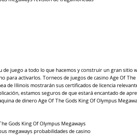
e Of The Gods King 
escubre los secreto
probabilidades
u de juego a todo lo que hacemos y construir un gran sitio 
no para activarlos. Torneos de juegos de casino Age Of T
nea de Illinois mostrarán sus certificados de licencia releva
aplicación, estamos seguros de que estará encantado de apr
maquina de dinero Age Of The Gods King Of Olympus Megawa
 The Gods King Of Olympus Megaways
mpus megaways probabilidades de casino