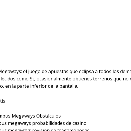
 King Of Olympus Megaways 
 Gods King Of Oly
Probabilidades De
gaways: el juego de apuestas que eclipsa a todos los dem
lecidos como St, ocasionalmente obtienes terrenos que no
, en la parte inferior de la pantalla.
tis
ympus Megaways Obstáculos
mpus megaways probabilidades de casino
mpus megaways revisión de tragamonedas