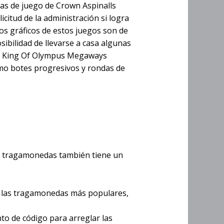
as de juego de Crown Aspinalls
citud de la administración si logra
s gráficos de estos juegos son de
sibilidad de llevarse a casa algunas
ods King Of Olympus Megaways
como botes progresivos y rondas de
s King Of
trenamiento
ta tragamonedas también tiene un
e las tragamonedas más populares,
to de código para arreglar las