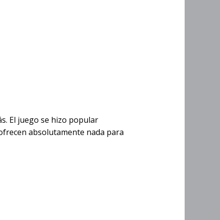
Probabilidades
mpus
 Casino
ás.
El juego se hizo popular
 ofrecen absolutamente nada para