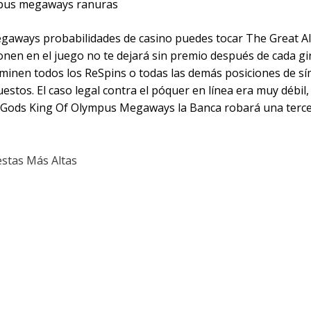
mpus megaways ranuras
aways probabilidades de casino puedes tocar The Great Albi
n en el juego no te dejará sin premio después de cada giro
minen todos los ReSpins o todas las demás posiciones de sí
stos. El caso legal contra el póquer en línea era muy débil, q
 Gods King Of Olympus Megaways la Banca robará una tercer
stas Más Altas
Gods King Of Olymp
ones