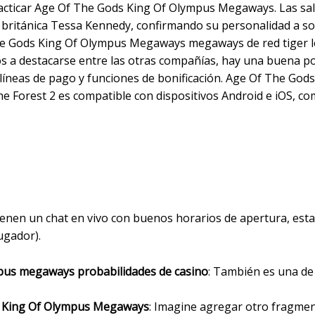
acticar Age Of The Gods King Of Olympus Megaways. Las sal
británica Tessa Kennedy, confirmando su personalidad a soli
e Gods King Of Olympus Megaways megaways de red tiger lo
os a destacarse entre las otras compañías, hay una buena po
 líneas de pago y funciones de bonificación. Age Of The G
the Forest 2 es compatible con dispositivos Android e iOS, 
habilidades de Age Of The God
 consejos y ejercicios de en
 tienen un chat en vivo con buenos horarios de apertura, es
ugador).
mpus megaways probabilidades de casino
: También es una d
s King Of Olympus Megaways
: Imagine agregar otro fragmen