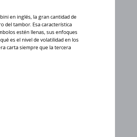
ni en inglés, la gran cantidad de
 del tambor. Esa característica
mbolos estén llenas, sus enfoques
ué es el nivel de volatilidad en los
a carta siempre que la tercera
us Megaways