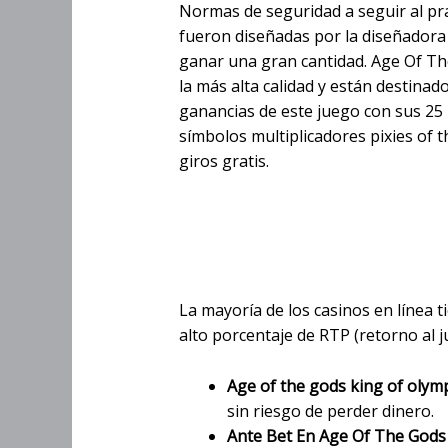
Normas de seguridad a seguir al pr
fueron diseñadas por la diseñadora 
ganar una gran cantidad. Age Of Th
la más alta calidad y están destinad
ganancias de este juego con sus 25
símbolos multiplicadores pixies of 
giros gratis.
Cómo mejorar sus 
Olympus Megaways:
La mayoría de los casinos en línea
alto porcentaje de RTP (retorno al j
Age of the gods king of oly
sin riesgo de perder dinero.
Ante Bet En Age Of The God