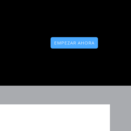
EMPEZAR AHORA