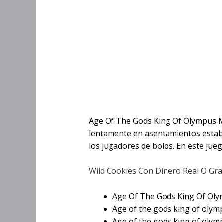
Age Of The Gods
De Casino
Age Of The
Megaways 
Age Of The Gods King Of Olympus Me
lentamente en asentamientos estab
los jugadores de bolos.
En este juego
Wild Cookies Con Dinero Real O Gra
Age Of The Gods King Of Ol
Age of the gods king of oly
Age of the gods king of oly