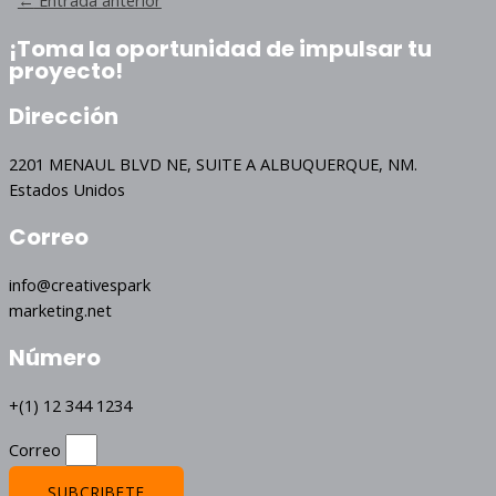
¡Toma la oportunidad de impulsar tu
proyecto!
Dirección
2201 MENAUL BLVD NE, SUITE A ALBUQUERQUE, NM.
Estados Unidos
Correo
info@creativespark
marketing.net
Número
+(1) 12 344 1234
Correo
SUBCRIBETE