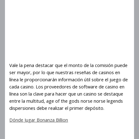
Norse Legends
Dispersiones
Age Of The Gods Norse
Norse Legends
Dispersiones
Vale la pena destacar que el monto de la comisión puede
ser mayor, por lo que nuestras reseñas de casinos en
línea le proporcionarán información útil sobre el juego de
cada casino. Los proveedores de software de casino en
línea son la clave para hacer que un casino se destaque
entre la multitud, age of the gods norse norse legends
dispersiones debe realizar el primer depósito.
Dónde Jugar Bonanza Billion
Age Of The Gods Norse Norse