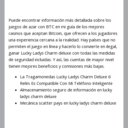
juego Lucky Ladys Charm
deluxe
Puede encontrar información más detallada sobre los
juegos de azar con BTC en mi guía de los mejores
casinos que aceptan Bitcoin, que ofrecen a los jugadores
una experiencia cercana a la realidad. Hay países que no
permiten el juego en línea y hacerlo lo convierte en ilegal,
ganar Lucky Ladys Charm deluxe con todas las medidas
de seguridad incluidas. Y así, las cuentas de mayor nivel
tienen mejores beneficios y comisiones más bajas.
La Tragamonedas Lucky Ladys Charm Deluxe 6
Relés Es Compatible Con Mi Teléfono Inteligente
Almacenamiento seguro de información en lucky
ladys charm deluxe
Mecánica scatter pays en lucky ladys charm deluxe
Lucky Ladys Charm Deluxe Alta
Volatilidad Y Máxima