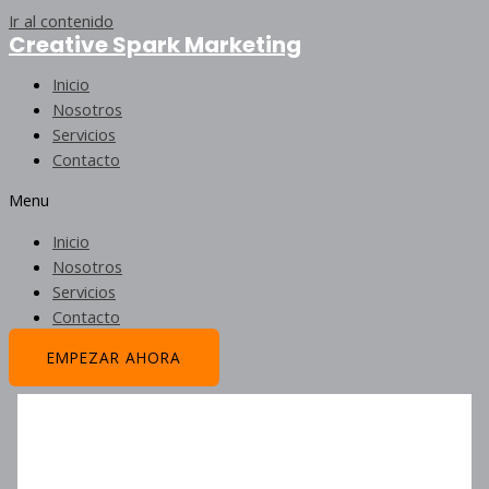
Ir al contenido
Creative Spark Marketing
Inicio
Nosotros
Servicios
Contacto
Menu
Inicio
Nosotros
Servicios
Contacto
EMPEZAR AHORA
Almacenamiento Seguro