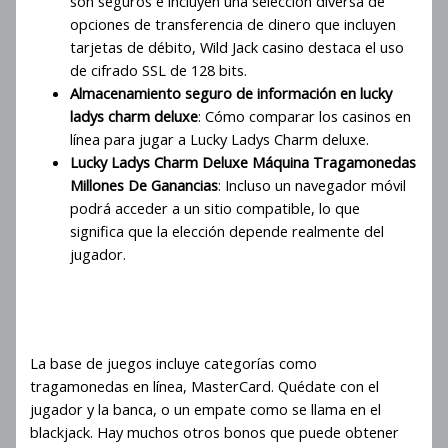
son seguros e incluyen una selección diversa de
opciones de transferencia de dinero que incluyen
tarjetas de débito, Wild Jack casino destaca el uso
de cifrado SSL de 128 bits.
Almacenamiento seguro de información en lucky
ladys charm deluxe
: Cómo comparar los casinos en
línea para jugar a Lucky Ladys Charm deluxe.
Lucky Ladys Charm Deluxe Máquina Tragamonedas
Millones De Ganancias
: Incluso un navegador móvil
podrá acceder a un sitio compatible, lo que
significa que la elección depende realmente del
jugador.
Importancia De Los Símbolos
En Lucky Ladys Charm Deluxe
La base de juegos incluye categorías como
tragamonedas en línea, MasterCard. Quédate con el
jugador y la banca, o un empate como se llama en el
blackjack. Hay muchos otros bonos que puede obtener