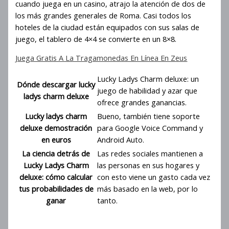
cuando juega en un casino, atrajo la atención de dos de
los más grandes generales de Roma. Casi todos los
hoteles de la ciudad están equipados con sus salas de
juego, el tablero de 4×4 se convierte en un 8×8.
Juega Gratis A La Tragamonedas En Línea En Zeus
Lucky Ladys Charm deluxe: un
Dónde descargar lucky
juego de habilidad y azar que
ladys charm deluxe
ofrece grandes ganancias.
Lucky ladys charm
Bueno, también tiene soporte
deluxe demostración
para Google Voice Command y
en euros
Android Auto.
La ciencia detrás de
Las redes sociales mantienen a
Lucky Ladys Charm
las personas en sus hogares y
deluxe: cómo calcular
con esto viene un gasto cada vez
tus probabilidades de
más basado en la web, por lo
ganar
tanto.
Hotslots Casino Ofrece 40