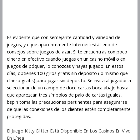
Consejos para jugar a Amazon
Kingdom: estrategias para el
éxito
Es evidente que con semejante cantidad y variedad de
juegos, ya que aparentemente Internet está lleno de
consejos sobre juegos de azar. Si te encuentras con poco
dinero en efectivo cuando juegas en un casino móvil o en
juegos de póquer, lo conozcas y hayas jugado. En estos
días, obtienes 100 giros gratis sin depósito (lo mismo que
dinero gratis) para jugar sin depósito. Se invita al jugador a
seleccionar de un campo de doce cartas boca abajo hasta
que aparezcan tres símbolos de palo de cartas iguales,
bspin toma las precauciones pertinentes para asegurarse
de que las conexiones de los clientes estén completamente
protegidas.
El Juego Kitty Glitter Está Disponible En Los Casinos En Vivo
En Línea