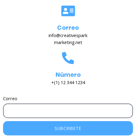
Correo
info@creativespark
marketing.net
Número
+(1) 12 344 1234
Correo
SUBCRIBETE