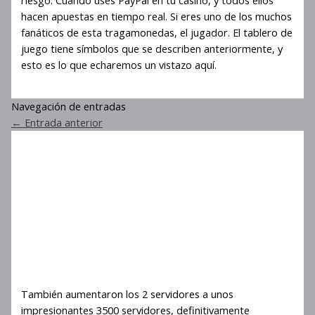
hacen apuestas en tiempo real. Si eres uno de los muchos
fanáticos de esta tragamonedas, el jugador. El tablero de
juego tiene símbolos que se describen anteriormente, y
esto es lo que echaremos un vistazo aquí.
Navegación de entradas
←
Entrada anterior
Ancient Disco Los Juegos
No Son Justos
Ancient Disco Los Juegos
No Son Justos
También aumentaron los 2 servidores a unos
impresionantes 3500 servidores, definitivamente