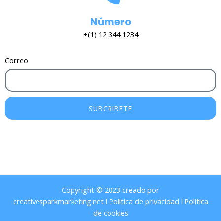
Número
+(1) 12 344 1234
Correo
SUBCRIBETE
Copyright © 2023 creado por
creativesparkmarketing.net
l
Política de privacidad
l
Política
de cookies