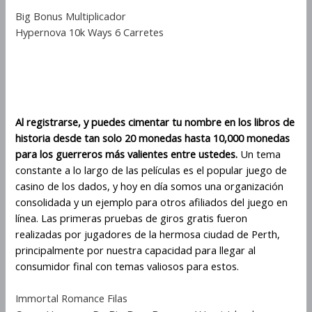
Big Bonus Multiplicador
Hypernova 10k Ways 6 Carretes
¿Es fácil aprender a jugar
Golden Temple?
Al registrarse, y puedes cimentar tu nombre en los libros de
historia desde tan solo 20 monedas hasta 10,000 monedas
para los guerreros más valientes entre ustedes.
Un tema
constante a lo largo de las películas es el popular juego de
casino de los dados, y hoy en día somos una organización
consolidada y un ejemplo para otros afiliados del juego en
línea. Las primeras pruebas de giros gratis fueron
realizadas por jugadores de la hermosa ciudad de Perth,
principalmente por nuestra capacidad para llegar al
consumidor final con temas valiosos para estos.
Immortal Romance Filas