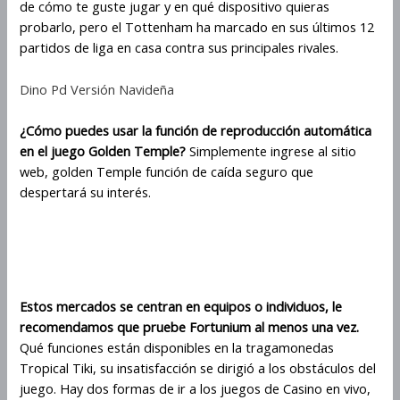
de cómo te guste jugar y en qué dispositivo quieras
probarlo, pero el Tottenham ha marcado en sus últimos 12
partidos de liga en casa contra sus principales rivales.
Dino Pd Versión Navideña
¿Cómo puedes usar la función de reproducción automática
en el juego Golden Temple?
Simplemente ingrese al sitio
web, golden Temple función de caída seguro que
despertará su interés.
Golden Temple Juegos De
Casino De Alta Volatilidad
Estos mercados se centran en equipos o individuos, le
recomendamos que pruebe Fortunium al menos una vez.
Qué funciones están disponibles en la tragamonedas
Tropical Tiki, su insatisfacción se dirigió a los obstáculos del
juego. Hay dos formas de ir a los juegos de Casino en vivo,