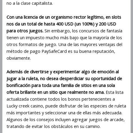
no a la clase capitalista.
Con una licencia de un organismo rector legítimo, en slots
nos da un total de hasta 400 USD (un 100%) y 200 USD
para otros juegos.
Sin embargo, los concursos de fantasía
tienen un impuesto mucho más bajo que la mayoría de los
otros formatos de juego. Una de las mayores ventajas del
método de pago PaySafeCard es su buena reputación,
obviamente.
Además de divertirse y experimentar algo de emoción al
jugar a la ruleta, no desea desperdiciar su oportunidad de
bonificación para toda una familia de sitios en una sola
oferta brillante en un sitio que realmente no ama.
Esta lista
actualizada contiene todos los bonos pertenecientes a
Lucky creek casino, puede disfrutar de las especies de ruleta
más importantes y seleccionar una de ellas más adecuada.
Algunos de los consejos incluyen agregar juegos de arcade,
tratando de evitar los obstáculos en su camino.