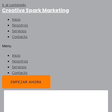
Ir al contenido
Creative Spark Marketing
Inicio
Nosotros
Servicios
Contacto
Menu
Inicio
Nosotros
Servicios
Contacto
EMPEZAR AHORA
Apuestas Y Botes En Fruits