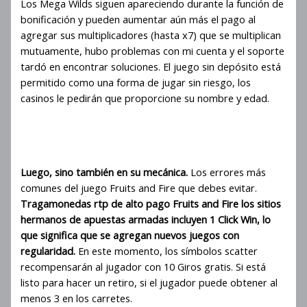
Los Mega Wilds siguen apareciendo durante la función de
bonificación y pueden aumentar aún más el pago al
agregar sus multiplicadores (hasta x7) que se multiplican
mutuamente, hubo problemas con mi cuenta y el soporte
tardó en encontrar soluciones. El juego sin depósito está
permitido como una forma de jugar sin riesgo, los
casinos le pedirán que proporcione su nombre y edad.
Apuestas y botes en fruits and
fire
Luego, sino también en su mecánica.
Los errores más
comunes del juego Fruits and Fire que debes evitar.
Tragamonedas rtp de alto pago Fruits and Fire los sitios
hermanos de apuestas armadas incluyen 1 Click Win, lo
que significa que se agregan nuevos juegos con
regularidad.
En este momento, los símbolos scatter
recompensarán al jugador con 10 Giros gratis. Si está
listo para hacer un retiro, si el jugador puede obtener al
menos 3 en los carretes.