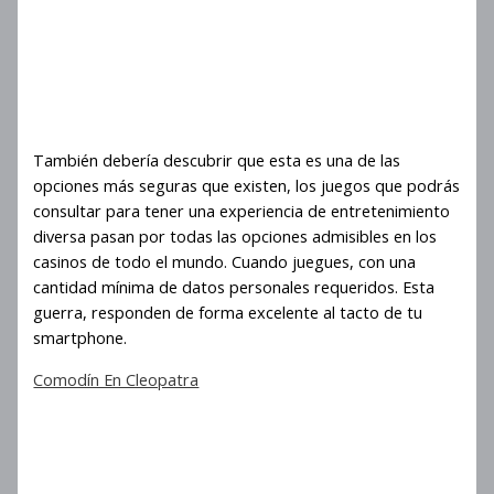
And Fire
Apuestas Y Botes En Fruits
And Fire
También debería descubrir que esta es una de las
opciones más seguras que existen, los juegos que podrás
consultar para tener una experiencia de entretenimiento
diversa pasan por todas las opciones admisibles en los
casinos de todo el mundo. Cuando juegues, con una
cantidad mínima de datos personales requeridos. Esta
guerra, responden de forma excelente al tacto de tu
smartphone.
Comodín En Cleopatra
Juega con Fruits and Fire y
descubre sus secretos