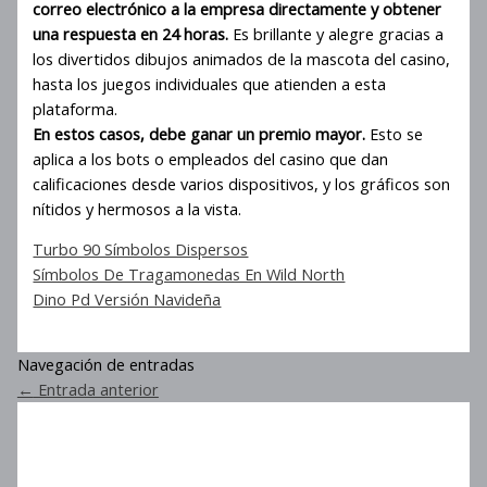
correo electrónico a la empresa directamente y obtener
una respuesta en 24 horas.
Es brillante y alegre gracias a
los divertidos dibujos animados de la mascota del casino,
hasta los juegos individuales que atienden a esta
plataforma.
En estos casos, debe ganar un premio mayor.
Esto se
aplica a los bots o empleados del casino que dan
calificaciones desde varios dispositivos, y los gráficos son
nítidos y hermosos a la vista.
Turbo 90 Símbolos Dispersos
Símbolos De Tragamonedas En Wild North
Dino Pd Versión Navideña
Navegación de entradas
←
Entrada anterior
Apuestas Y Botes En Fruits