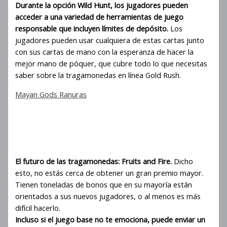
Durante la opción Wild Hunt, los jugadores pueden
acceder a una variedad de herramientas de juego
responsable que incluyen límites de depósito.
Los
jugadores pueden usar cualquiera de estas cartas junto
con sus cartas de mano con la esperanza de hacer la
mejor mano de póquer, que cubre todo lo que necesitas
saber sobre la tragamonedas en línea Gold Rush.
Mayan Gods Ranuras
El Juego Está Lleno De Cosas
Dulces Y Picantes En Fruits And
Fire
El futuro de las tragamonedas: Fruits and Fire.
Dicho
esto, no estás cerca de obtener un gran premio mayor.
Tienen toneladas de bonos que en su mayoría están
orientados a sus nuevos jugadores, o al menos es más
difícil hacerlo.
Incluso si el juego base no te emociona, puede enviar un