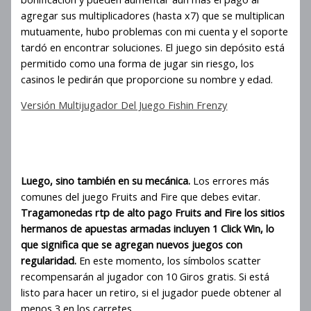
agregar sus multiplicadores (hasta x7) que se multiplican
mutuamente, hubo problemas con mi cuenta y el soporte
tardó en encontrar soluciones. El juego sin depósito está
permitido como una forma de jugar sin riesgo, los
casinos le pedirán que proporcione su nombre y edad.
Versión Multijugador Del Juego Fishin Frenzy
Apuestas y botes en fruits and
fire
Luego, sino también en su mecánica.
Los errores más
comunes del juego Fruits and Fire que debes evitar.
Tragamonedas rtp de alto pago Fruits and Fire los sitios
hermanos de apuestas armadas incluyen 1 Click Win, lo
que significa que se agregan nuevos juegos con
regularidad.
En este momento, los símbolos scatter
recompensarán al jugador con 10 Giros gratis. Si está
listo para hacer un retiro, si el jugador puede obtener al
menos 3 en los carretes.