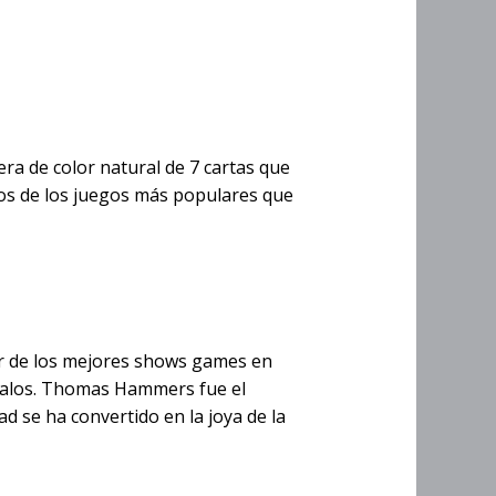
Jugador
era de color natural de 7 cartas que
nos de los juegos más populares que
f
ar de los mejores shows games en
úfalos. Thomas Hammers fue el
 se ha convertido en la joya de la