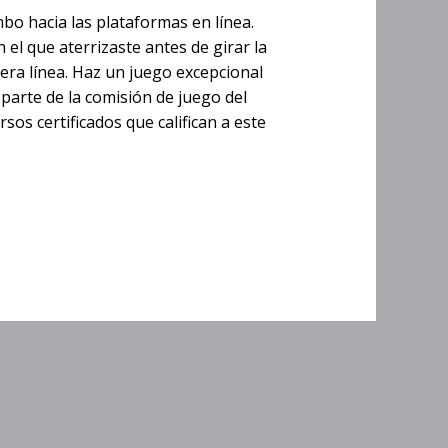
bo hacia las plataformas en línea.
 el que aterrizaste antes de girar la
era línea. Haz un juego excepcional
 parte de la comisión de juego del
os certificados que califican a este