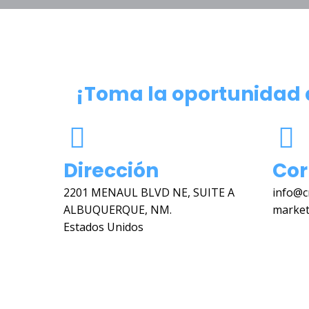
¡Toma la oportunidad 
Dirección
Cor
2201 MENAUL BLVD NE, SUITE A
info@c
ALBUQUERQUE, NM.
market
Estados Unidos