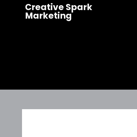
Ir
Creative Spark
al
Marketing
contenido
Navegación
de
entradas