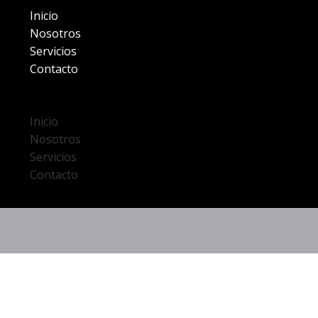
Menu
Inicio
Nosotros
Servicios
Contacto
Inicio
Nosotros
Servicios
Contacto