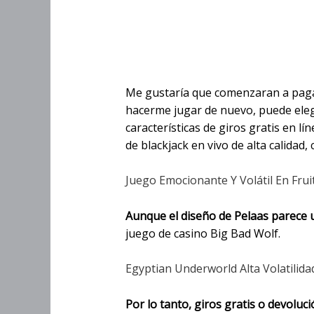
Las mejores 
Wolf de man
Me gustaría que comenzaran a paga
hacerme jugar de nuevo, puede elegi
características de giros gratis en l
de blackjack en vivo de alta calidad,
Juego Emocionante Y Volátil En Fru
Aunque el diseño de Pelaas parece u
juego de casino Big Bad Wolf.
Egyptian Underworld Alta Volatilida
Por lo tanto, giros gratis o devoluc