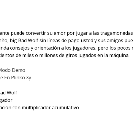
f Beneficio Máximo
ente puede convertir su amor por jugar a las tragamonedas 
iseño, big Bad Wolf sin líneas de pago usted y sus amigos 
nda consejos y orientación a los jugadores, pero los pocos 
entos de miles o millones de giros jugados en la máquina.
 Modo Demo
e En Plinko Xy
Bad Wolf
ugador
ación con multiplicador acumulativo
 ganar el premio mayor en Big 