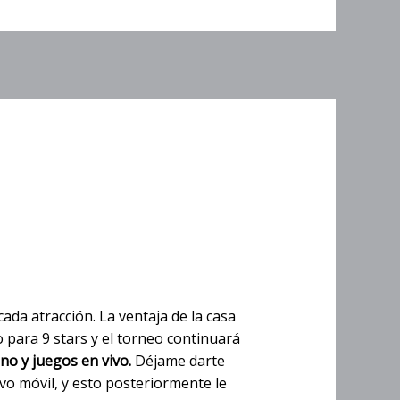
s
da atracción. La ventaja de la casa
 para 9 stars y el torneo continuará
ino y juegos en vivo.
Déjame darte
o móvil, y esto posteriormente le