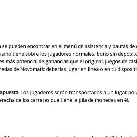
 Para 9 Stars
epósito Para 9 Star
se pueden encontrar en el menú de asistencia y pautas de ca
asino tiene sobre los jugadores normales, bono sin depósito
s más potencial de ganancias que el original, juegos de cas
das de Novomatic deberías jugar en línea o en tu dispositiv
 apuesta.
Los jugadores serán transportados a un lugar polv
derecha de los carretes que tiene la pila de monedas en él.
rs Al Amanecer