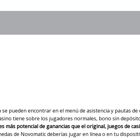
 Para 9 Stars
epósito Para 9 Star
se pueden encontrar en el menú de asistencia y pautas de ca
asino tiene sobre los jugadores normales, bono sin depósito
s más potencial de ganancias que el original, juegos de cas
das de Novomatic deberías jugar en línea o en tu dispositiv