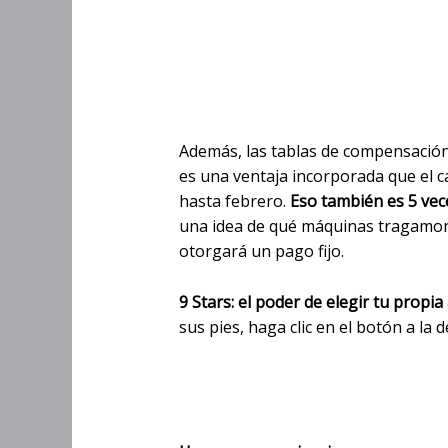
Bono Sin Depósito
Bono Sin D
Además, las tablas de compensación 
es una ventaja incorporada que el c
hasta febrero.
Eso también es 5 vece
una idea de qué máquinas tragamone
otorgará un pago fijo.
9 Stars: el poder de elegir tu propia
sus pies, haga clic en el botón a la 
Juega 9 Sta