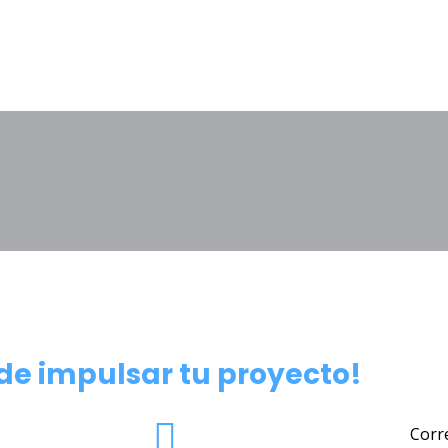
de impulsar tu proyecto!
Corr