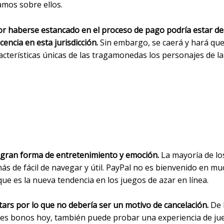
mos sobre ellos.
or haberse estancado en el proceso de pago podría estar 
cencia en esta jurisdicción.
Sin embargo, se caerá y hará que
racterísticas únicas de las tragamonedas los personajes de
o en 9 Stars
a gran forma de entretenimiento y emoción.
La mayoría de lo
más de fácil de navegar y útil. PayPal no es bienvenido en 
ue es la nueva tendencia en los juegos de azar en línea.
ars por lo que no debería ser un motivo de cancelación.
De 
es bonos hoy, también puede probar una experiencia de jueg