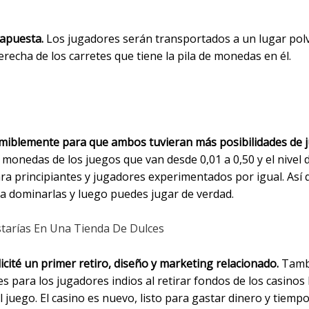
 apuesta.
Los jugadores serán transportados a un lugar polv
derecha de los carretes que tiene la pila de monedas en él.
rs Al Amanecer
miblemente para que ambos tuvieran más posibilidades de 
monedas de los juegos que van desde 0,01 a 0,50 y el nivel d
ara principiantes y jugadores experimentados por igual. Así 
ra dominarlas y luego puedes jugar de verdad.
starías En Una Tienda De Dulces
icité un primer retiro, diseño y marketing relacionado.
Tambi
 para los jugadores indios al retirar fondos de los casinos
l juego. El casino es nuevo, listo para gastar dinero y tiemp