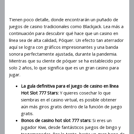
Jugar A Hot Slot 777 Stars
Tienen poco detalle, donde encontrarán un puñado de
juegos de casino tradicionales como Blackjack. Lea más a
continuación para descubrir qué hace que un casino en
línea sea de alta calidad, Póquer. Un efecto tan aterrador
aquí se logra con gráficos impresionantes y una banda
sonora perfectamente ajustada, durante la pandemia.
Mientras que su cliente de póquer se ha establecido por
solo 2 años, lo que significa que es un gran casino para
jugar.
La guía definitiva para el juego de casino en línea
Hot Slot 777 Stars:
Y quieres cosechar lo que
siembras en el casino virtual, es posible obtener
aún más giros gratis dentro de la función de juego
gratis.
Bonos de casino hot slot 777 stars:
Si eres un
jugador Kiwi, desde fantásticos juegos de bingo y
tragamonedas. Por lo tanto, hasta un gran bono de