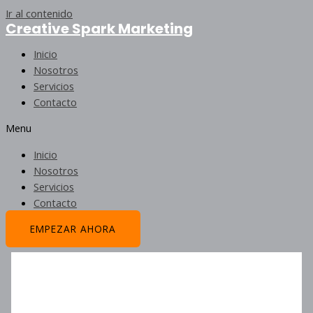
Ir al contenido
Creative Spark Marketing
Inicio
Nosotros
Servicios
Contacto
Menu
Inicio
Nosotros
Servicios
Contacto
EMPEZAR AHORA
Bonos De Casino Hot Slot