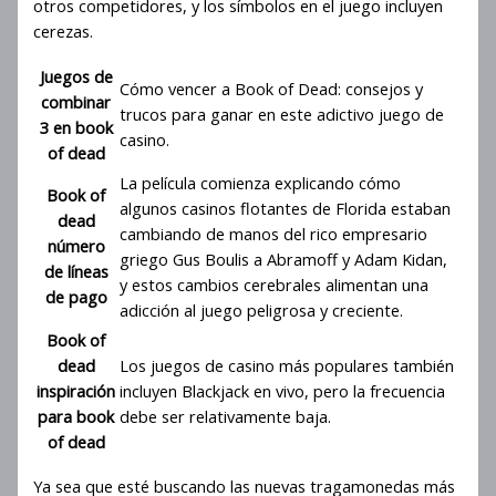
otros competidores, y los símbolos en el juego incluyen
cerezas.
Juegos de
Cómo vencer a Book of Dead: consejos y
combinar
trucos para ganar en este adictivo juego de
3 en book
casino.
of dead
La película comienza explicando cómo
Book of
algunos casinos flotantes de Florida estaban
dead
cambiando de manos del rico empresario
número
griego Gus Boulis a Abramoff y Adam Kidan,
de líneas
y estos cambios cerebrales alimentan una
de pago
adicción al juego peligrosa y creciente.
Book of
dead
Los juegos de casino más populares también
inspiración
incluyen Blackjack en vivo, pero la frecuencia
para book
debe ser relativamente baja.
of dead
Ya sea que esté buscando las nuevas tragamonedas más