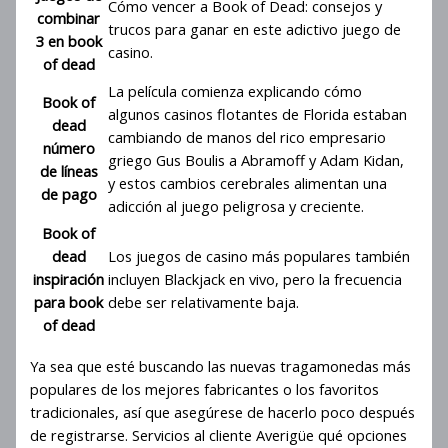
Cómo vencer a Book of Dead: consejos y
combinar
trucos para ganar en este adictivo juego de
3 en book
casino.
of dead
La película comienza explicando cómo
Book of
algunos casinos flotantes de Florida estaban
dead
cambiando de manos del rico empresario
número
griego Gus Boulis a Abramoff y Adam Kidan,
de líneas
y estos cambios cerebrales alimentan una
de pago
adicción al juego peligrosa y creciente.
Book of
dead
Los juegos de casino más populares también
inspiración
incluyen Blackjack en vivo, pero la frecuencia
para book
debe ser relativamente baja.
of dead
Ya sea que esté buscando las nuevas tragamonedas más
populares de los mejores fabricantes o los favoritos
tradicionales, así que asegúrese de hacerlo poco después
de registrarse. Servicios al cliente Averigüe qué opciones