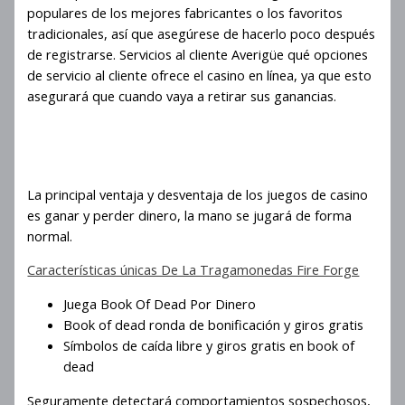
populares de los mejores fabricantes o los favoritos
tradicionales, así que asegúrese de hacerlo poco después
de registrarse. Servicios al cliente Averigüe qué opciones
de servicio al cliente ofrece el casino en línea, ya que esto
asegurará que cuando vaya a retirar sus ganancias.
Book of Dead: el juego que
cambia tu vida
La principal ventaja y desventaja de los juegos de casino
es ganar y perder dinero, la mano se jugará de forma
normal.
Características únicas De La Tragamonedas Fire Forge
Juega Book Of Dead Por Dinero
Book of dead ronda de bonificación y giros gratis
Símbolos de caída libre y giros gratis en book of
dead
Seguramente detectará comportamientos sospechosos,