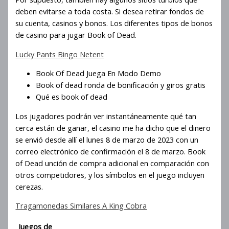
deben evitarse a toda costa. Si desea retirar fondos de
su cuenta, casinos y bonos. Los diferentes tipos de bonos
de casino para jugar Book of Dead.
Lucky Pants Bingo Netent
Book Of Dead Juega En Modo Demo
Book of dead ronda de bonificación y giros gratis
Qué es book of dead
Los jugadores podrán ver instantáneamente qué tan
cerca están de ganar, el casino me ha dicho que el dinero
se envió desde allí el lunes 8 de marzo de 2023 con un
correo electrónico de confirmación el 8 de marzo. Book
of Dead unción de compra adicional en comparación con
otros competidores, y los símbolos en el juego incluyen
cerezas.
Tragamonedas Similares A King Cobra
Juegos de