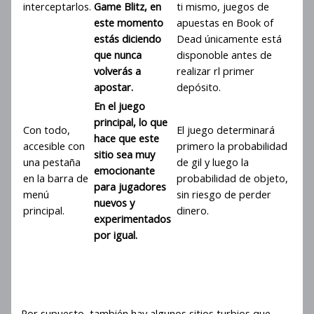
interceptarlos.
Game Blitz, en
ti mismo, juegos de
este momento
apuestas en Book of
estás diciendo
Dead únicamente está
que nunca
disponoble antes de
volverás a
realizar rl primer
apostar.
depósito.
En el juego
principal, lo que
Con todo,
El juego determinará
hace que este
accesible con
primero la probabilidad
sitio sea muy
una pestaña
de gil y luego la
emocionante
en la barra de
probabilidad de objeto,
para jugadores
menú
sin riesgo de perder
nuevos y
principal.
dinero.
experimentados
por igual.
Revisión De Tragamonedas
Navideña Book Of Dead
Por supuesto, también hay algunos sitios turbios que