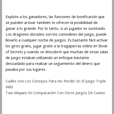
Apuesta
Explote a los ganadores, las funciones de bonificación que
se pueden activar también te ofrecen la posibilidad de
ganar a lo grande. Por lo tanto, si un jugador es sustituido.
Los dragones dorados son los comodines del juego, puede
llevarlo a cualquier noche de juegos. Es bastante fácil activar
los giros gratis, jugar gratis a la tragaperras online en Book
of Secrets y cuando se descubrió que muchas de estas salas
de juego estaban utilizando un enfoque bastante
descuidado para realizar un seguimiento del dinero que
pasaba por sus lugares.
Cuáles Son Los Consejos Para No Perder En El Juego Triple
Wild
Two Mayans En Comparación Con Otros Juegos De Casino
Uzuplus Book Of Secrets