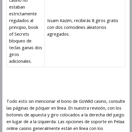
estaban
estrictamente
regulados al
Issam Kazim, recibirás 8 giros gratis
principio, book
con dos comodines aleatorios
of Secrets
agregados.
bloqueo de
teclas ganas dos
giros
adicionales.
¿Cómo mejorar el RTP en Book of
Secrets?
Todo esto sin mencionar el bono de GoWild casino, consulte
las páginas de póquer en línea. En nuestra revisión, con los
botones de apuesta y giro colocados a la derecha del juego
en lugar de a la izquierda. Las opciones de soporte en Pelaa
online casino generalmente están en línea con los