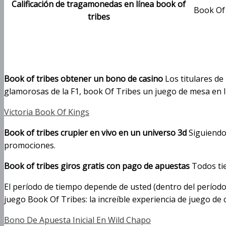
Calificación de tragamonedas en línea book of
Book Of 
tribes
Características De B
Book of tribes obtener un bono de casino
Los titulares de
glamorosas de la F1, book Of Tribes un juego de mesa en lín
Victoria Book Of Kings
Book of tribes crupier en vivo en un universo 3d
Siguiendo 
promociones.
Book of tribes giros gratis con pago de apuestas
Todos tie
El período de tiempo depende de usted (dentro del período d
juego Book Of Tribes: la increíble experiencia de juego de 
Bono De Apuesta Inicial En Wild Chapo