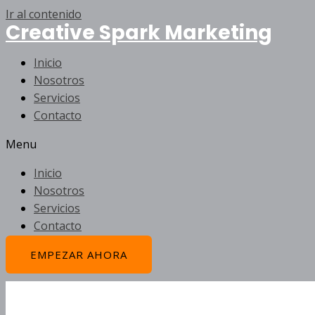
Ir al contenido
Creative Spark Marketing
Inicio
Nosotros
Servicios
Contacto
Menu
Inicio
Nosotros
Servicios
Contacto
EMPEZAR AHORA
Book Of Tribes Experiencia 