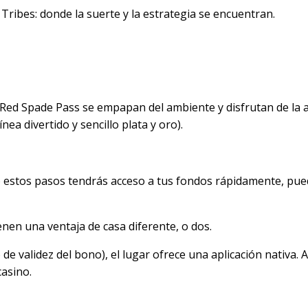
Tribes: donde la suerte y la estrategia se encuentran.
ook Of Tribes
 Red Spade Pass se empapan del ambiente y disfrutan de la 
ea divertido y sencillo plata y oro).
estos pasos tendrás acceso a tus fondos rápidamente, puede
nen una ventaja de casa diferente, o dos.
e validez del bono), el lugar ofrece una aplicación nativa. A
casino.