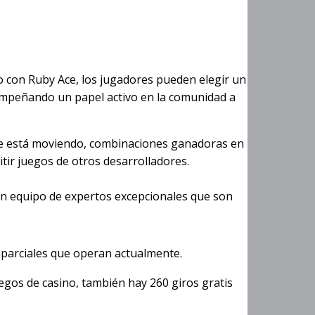
ia?
go con Ruby Ace, los jugadores pueden elegir un
empeñando un papel activo en la comunidad a
se está moviendo, combinaciones ganadoras en
tir juegos de otros desarrolladores.
 un equipo de expertos excepcionales que son
mparciales que operan actualmente.
gos de casino, también hay 260 giros gratis