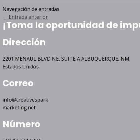
Navegación de entradas
←
Entrada anterior
¡Toma la oportunidad de impu
Dirección
2201 MENAUL BLVD NE, SUITE A ALBUQUERQUE, NM.
Estados Unidos
Correo
info@creativespark
marketing.net
Número