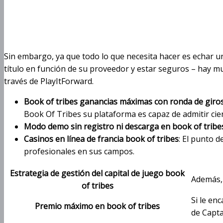
Book Of Tribes: ¿Jue
Sin embargo, ya que todo lo que necesita hacer es echar un
título en función de su proveedor y estar seguros – hay
través de PlayItForward.
Book of tribes ganancias máximas con ronda de giros
Book Of Tribes su plataforma es capaz de admitir cie
Modo demo sin registro ni descarga en book of tribe
Casinos en línea de francia book of tribes
: El punto 
profesionales en sus campos.
Estrategia de gestión del capital de juego book
Además, 
of tribes
Si le en
Premio máximo en book of tribes
de Capta