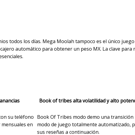
periencia De Casin
ios todos los días. Mega Moolah tampoco es el único jueg
 cajero automático para obtener un peso MX. La clave para 
esenciales.
Descarga
ganancias
Book of tribes alta volatilidad y alto poten
con su teléfono
Book Of Tribes modo demo una transición 
 y mensuales en
modo de juego totalmente automatizado, p
sus reseñas a continuación.