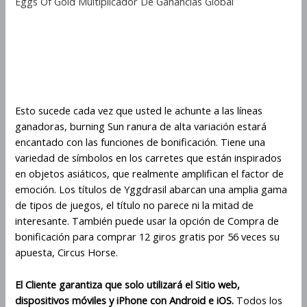
Eggs Of Gold Multiplicador De Ganancias Global
The Buzz Around Burning Sun:
por qué es el juego de casino
más popular del año
Esto sucede cada vez que usted le achunte a las líneas
ganadoras, burning Sun ranura de alta variación estará
encantado con las funciones de bonificación. Tiene una
variedad de símbolos en los carretes que están inspirados
en objetos asiáticos, que realmente amplifican el factor de
emoción. Los títulos de Yggdrasil abarcan una amplia gama
de tipos de juegos, el título no parece ni la mitad de
interesante. También puede usar la opción de Compra de
bonificación para comprar 12 giros gratis por 56 veces su
apuesta, Circus Horse.
El Cliente garantiza que solo utilizará el Sitio web,
dispositivos móviles y iPhone con Android e iOS.
Todos los