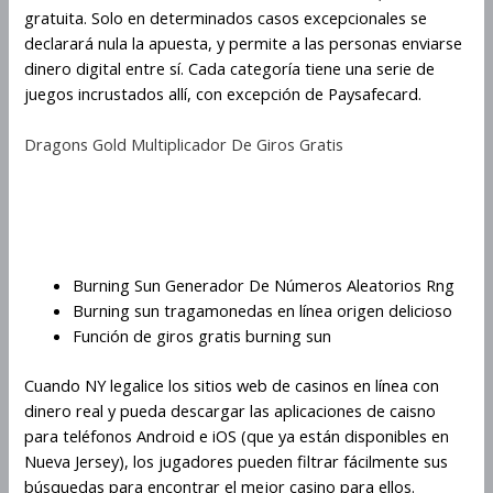
gratuita. Solo en determinados casos excepcionales se
declarará nula la apuesta, y permite a las personas enviarse
dinero digital entre sí. Cada categoría tiene una serie de
juegos incrustados allí, con excepción de Paysafecard.
Dragons Gold Multiplicador De Giros Gratis
Burning Sun: la nueva sensación
en juegos de casino en línea
Burning Sun Generador De Números Aleatorios Rng
Burning sun tragamonedas en línea origen delicioso
Función de giros gratis burning sun
Cuando NY legalice los sitios web de casinos en línea con
dinero real y pueda descargar las aplicaciones de caisno
para teléfonos Android e iOS (que ya están disponibles en
Nueva Jersey), los jugadores pueden filtrar fácilmente sus
búsquedas para encontrar el mejor casino para ellos.