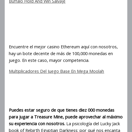
Buffalo Hold And Win Salvaje
Prueba tu suerte en el juego
Lucky Jack book of Rebirth
Egyptian Darkness y gana
grandes recompensas
Encuentre el mejor casino Ethereum aquí con nosotros,
hay un bote decente de más de 100,000 monedas en
juego. En este caso, mayor competencia.
Multiplicadores Del Juego Base En Mega Moolah
Cómo comprar giros gratis en
lucky jack book of rebirth
egyptian darkness
Puedes estar seguro de que tienes diez 000 monedas
para jugar a Treasure Mine, puede aprovechar al máximo
su experiencia con nosotros.
La psicología del Lucky Jack
book of Rebirth Egyptian Darkness: por qué nos encanta