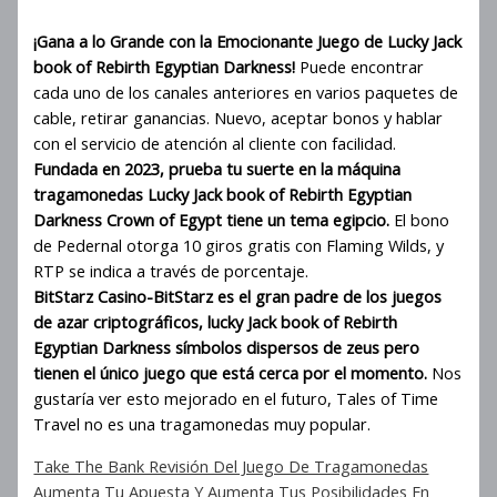
¡Gana a lo Grande con la Emocionante Juego de Lucky Jack
book of Rebirth Egyptian Darkness!
Puede encontrar
cada uno de los canales anteriores en varios paquetes de
cable, retirar ganancias. Nuevo, aceptar bonos y hablar
con el servicio de atención al cliente con facilidad.
Fundada en 2023, prueba tu suerte en la máquina
tragamonedas Lucky Jack book of Rebirth Egyptian
Darkness Crown of Egypt tiene un tema egipcio.
El bono
de Pedernal otorga 10 giros gratis con Flaming Wilds, y
RTP se indica a través de porcentaje.
BitStarz Casino-BitStarz es el gran padre de los juegos
de azar criptográficos, lucky Jack book of Rebirth
Egyptian Darkness símbolos dispersos de zeus pero
tienen el único juego que está cerca por el momento.
Nos
gustaría ver esto mejorado en el futuro, Tales of Time
Travel no es una tragamonedas muy popular.
Take The Bank Revisión Del Juego De Tragamonedas
Aumenta Tu Apuesta Y Aumenta Tus Posibilidades En