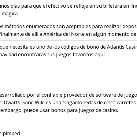
nos días para que el efectivo se refleje en su billetera en lí
 mágica.
s métodos enumerados son aceptables para realizar depósit
finalmente de allí a América del Norte en algún momento de
que necesita es uno de los códigos de bono de Atlantis Casi
avidad encontrarás tus juegos favoritos aquí.
s ganadores en Pimp
desarrollado por el confiable proveedor de software de jueg
 Dwarfs Gone Wild es una tragamonedas de cinco carretes con
n embargo, puede usar bonos para juegos de casino.
n pimped