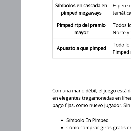
Símbolos en cascada en
Espere u
pimped megaways
temática
Pimped rtp del premio
Todos lo
mayor
Norte y 
Todo lo 
Apuesto a que pimped
Pimped n
Los mayore
Con una mano débil, el juego está 
en elegantes tragamonedas en línea.
pago fijas, como nuevo jugador. Si
Símbolo En Pimped
Cómo comprar giros gratis e