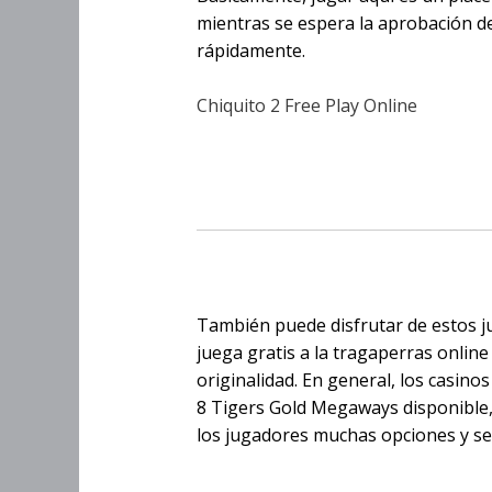
mientras se espera la aprobación de
rápidamente.
Chiquito 2 Free Play Online
Pimped Rese
Cómo comprar giros grat
También puede disfrutar de estos ju
juega gratis a la tragaperras online
originalidad. En general, los casino
8 Tigers Gold Megaways disponible, 
los jugadores muchas opciones y se 