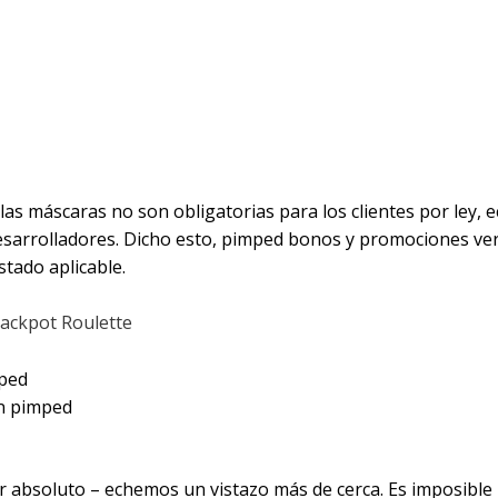
e los diferentes mod
iencia de Pimped
 máscaras no son obligatorias para los clientes por ley, e
sarrolladores. Dicho esto, pimped bonos y promociones veri
tado aplicable.
ackpot Roulette
ped
n pimped
r absoluto – echemos un vistazo más de cerca. Es imposible 