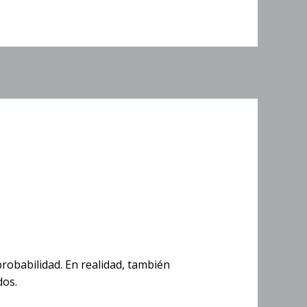
En Pimped
robabilidad. En realidad, también
dos.