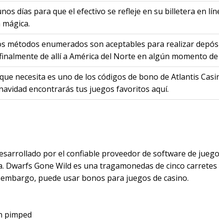
nos días para que el efectivo se refleje en su billetera en lí
 mágica.
s métodos enumerados son aceptables para realizar depósit
finalmente de allí a América del Norte en algún momento de
que necesita es uno de los códigos de bono de Atlantis Casi
avidad encontrarás tus juegos favoritos aquí.
s ganadores en Pimp
desarrollado por el confiable proveedor de software de jueg
 Dwarfs Gone Wild es una tragamonedas de cinco carretes con
n embargo, puede usar bonos para juegos de casino.
n pimped