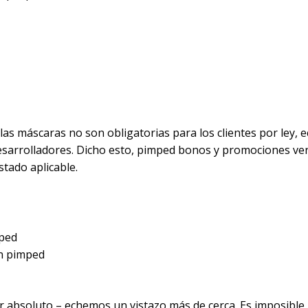
e los diferentes mod
iencia de Pimped
 máscaras no son obligatorias para los clientes por ley, e
sarrolladores. Dicho esto, pimped bonos y promociones veri
tado aplicable.
ped
n pimped
r absoluto – echemos un vistazo más de cerca. Es imposible 