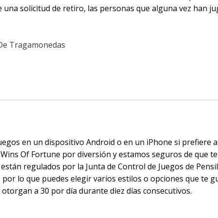
 una solicitud de retiro, las personas que alguna vez han ju
 De Tragamonedas
ña De Los Jefes Del 
is en pimped
egos en un dispositivo Android o en un iPhone si prefiere a
 Wins Of Fortune por diversión y estamos seguros de que te 
s están regulados por la Junta de Control de Juegos de Pensil
por lo que puedes elegir varios estilos o opciones que te g
otorgan a 30 por día durante diez días consecutivos.