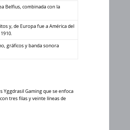
nea Belfius, combinada con la
os y, de Europa fue a América del
 1910.
no, gráficos y banda sonora
ed
os Yggdrasil Gaming que se enfoca
 tres filas y veinte líneas de