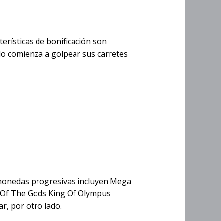
Megaways
erísticas de bonificación son
o comienza a golpear sus carretes
ón de fondos
lympus
gamonedas progresivas incluyen Mega
e Of The Gods King Of Olympus
r, por otro lado.