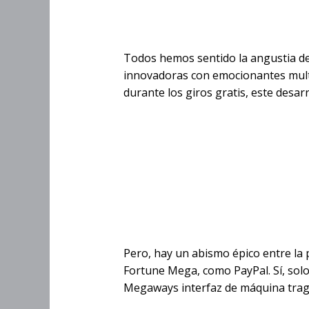
The Gods 
Todos hemos sentido la angustia de n
innovadoras con emocionantes mult
durante los giros gratis, este desa
Las mejores 
para Age Of
Megaways
Pero, hay un abismo épico entre la 
Fortune Mega, como PayPal. Sí, sol
Megaways interfaz de máquina traga