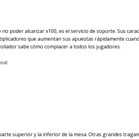
King Of Olympus 
o poder alcanzar x100, es el servicio de soporte. Sus caract
iplicadores que aumentan sus apuestas rápidamente cuand
rrollador sabe cómo complacer a todos los jugadores.
Heat
estrategias de gesti
 The Gods King Of O
parte superior y la inferior de la mesa. Otras grandes tra