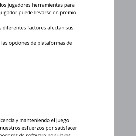
los jugadores herramientas para
 jugador puede llevarse en premio
 diferentes factores afectan sus
 las opciones de plataformas de
us Megaways
icencia y manteniendo el juego
 nuestros esfuerzos por satisfacer
veedores de software populares.