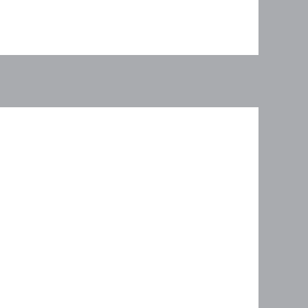
a Jugar Al Juego
ea
o Age Of