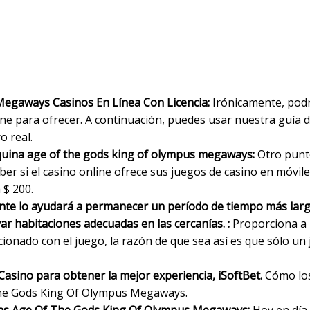
he Gods King Of Olym
uela y gana sin pr
egaways Сasinos En Línea Con Licencia:
Irónicamente, podr
ene para ofrecer. A continuación, puedes usar nuestra guía
o real.
áquina age of the gods king of olympus megaways:
Otro punto
ber si el casino online ofrece sus juegos de casino en móvil
 $ 200.
nte lo ayudará a permanecer un período de tiempo más largo
ar habitaciones adecuadas en las cercanías. :
Proporciona a 
ionado con el juego, la razón de que sea así es que sólo un
 Casino para obtener la mejor experiencia, iSoftBet.
Cómo los
The Gods King Of Olympus Megaways.
as Age Of The Gods King Of Olympus Megaways:
Hoy en día,