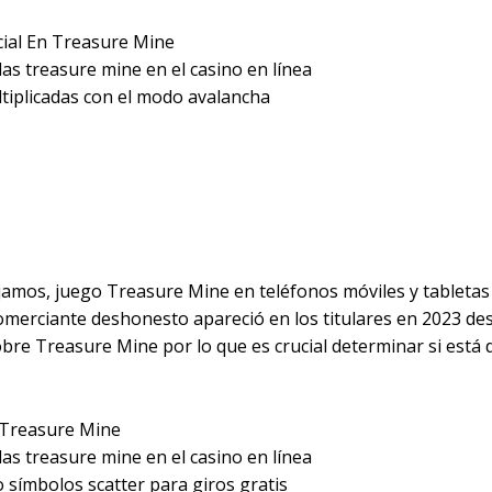
cial En Treasure Mine
s treasure mine en el casino en línea
tiplicadas con el modo avalancha
ecer tu objetivo de 
as Treasure Mine
jamos, juego Treasure Mine en teléfonos móviles y tabletas
 comerciante deshonesto apareció en los titulares en 2023 
obre Treasure Mine por lo que es crucial determinar si está
 Treasure Mine
s treasure mine en el casino en línea
 símbolos scatter para giros gratis