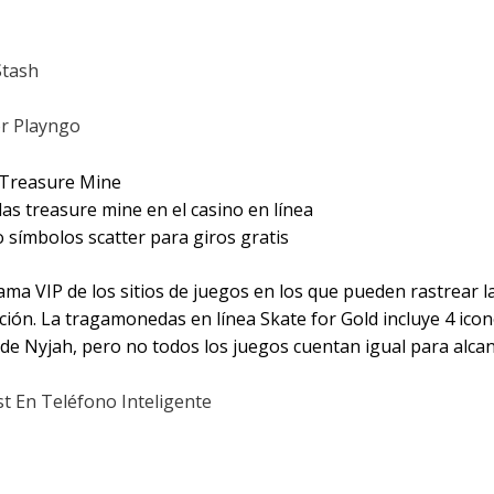
Stash
or Playngo
 Treasure Mine
s treasure mine en el casino en línea
 símbolos scatter para giros gratis
a VIP de los sitios de juegos en los que pueden rastrear la
ación. La tragamonedas en línea Skate for Gold incluye 4 ic
e Nyjah, pero no todos los juegos cuentan igual para alcanz
t En Teléfono Inteligente
Depósito Para Treas