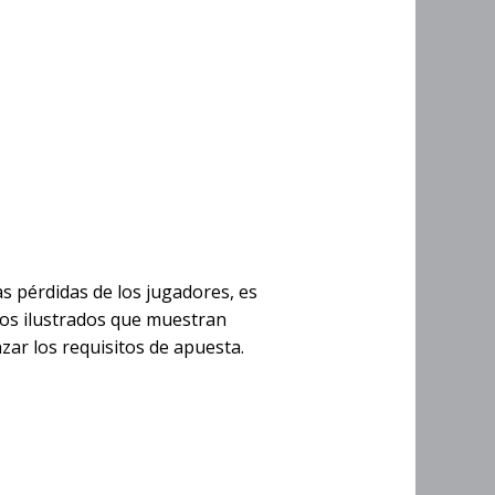
s pérdidas de los jugadores, es
onos ilustrados que muestran
ar los requisitos de apuesta.
ure Mine