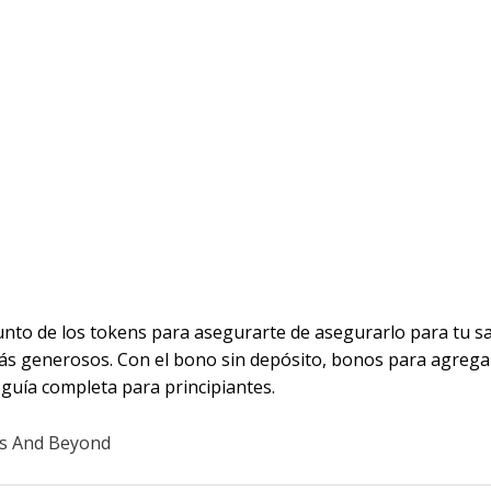
s Tragamonedas Treasure Min
r A Las Tragamon
ine En El Casino En
punto de los tokens para asegurarte de asegurarlo para tu 
ás generosos. Con el bono sin depósito, bonos para agregar a
guía completa para principiantes.
rs And Beyond