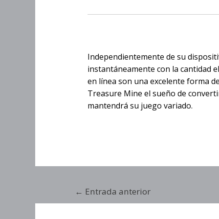
Cómo jugar a las tragamon
Independientemente de su dispositi
instantáneamente con la cantidad ele
en línea son una excelente forma d
Treasure Mine el sueño de converti
mantendrá su juego variado.
←
Entrada anterior