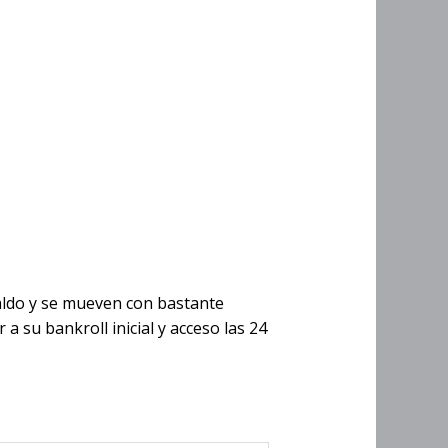
e En El Casino
edas
 Línea
saldo y se mueven con bastante
 su bankroll inicial y acceso las 24