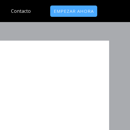
Contacto
EMPEZAR AHORA
e En El Casino
edas
 Línea