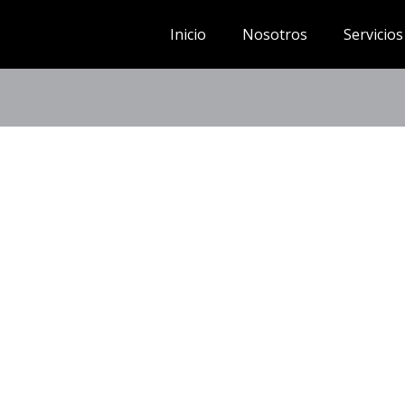
Inicio
Nosotros
Servicios
s Tragamonedas Treasure Min
r A Las Tragamon
ine En El Casino En