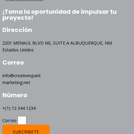
¡Toma la oportunidad de impulsar tu
proyecto!
Dirección
2201 MENAUL BLVD NE, SUITE A ALBUQUERQUE, NM.
Estados Unidos
Correo
info@creativespark
marketing.net
Número
+(1) 12 344 1234
Correo
SUBCRIBETE