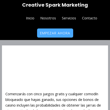
Ir
Creative Spark Marketing
al
contenido
Inicio
Nosotros
Servicios
Contacto
EMPEZAR AHORA
Navegación
de
Cómo Jugar Fruits
entradas
Dimension Hd En Playuzu
Cómo Jugar Fruits
Dimension Hd En Playuzu
Comenzarás con cinco juegos gratis y cualquier comodín
bloqueado que hayas ganado, sus opciones de bonos de
casino incluyen las probabilidades de obtener las jarras de