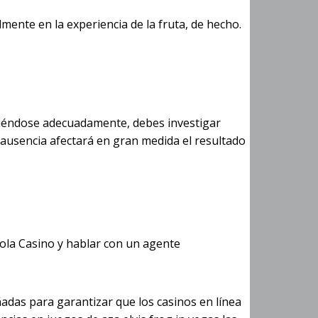
ente en la experiencia de la fruta, de hecho.
ejos y trucos
tiéndose adecuadamente, debes investigar
 ausencia afectará en gran medida el resultado
oola Casino y hablar con un agente
das para garantizar que los casinos en línea