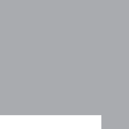
og In Vegas