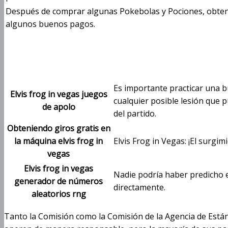
Después de comprar algunas Pokebolas y Pociones, obte
algunos buenos pagos.
Cómo ganar en Elvis
Es importante practicar una 
Elvis frog in vegas juegos
cualquier posible lesión que 
de apolo
del partido.
Obteniendo giros gratis en
la máquina elvis frog in
Elvis Frog in Vegas: ¡El surg
vegas
Elvis frog in vegas
Nadie podría haber predicho e
generador de números
directamente.
aleatorios rng
Tanto la Comisión como la Comisión de la Agencia de Está