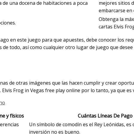
a de una docena de habitaciones a poca
mejores sitios 
embarcarse en e
Obtenga la máxi
pciones.
cartas Elvis Fro
 pago en este juego para que apuestes, debe conocer los requ
s de todo, así como cualquier otro lugar de juego que desee
 Juego De Elvis Frog
as de otras imágenes que las hacen cumplir y crear oportu
Elvis Frog in Vegas free play online por lo tanto, ya que es v
ino
ne y físicos
Cuántas Líneas De Pago T
ferencias
Un símbolo de comodín es el Rey Leónidas, es o
inversión no es bueno.