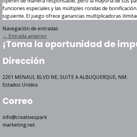
operen de manera responsable, pero la mayoría de sus pas
funciones especiales y las múltiples rondas de bonificaci
siguiente. El juego ofrece ganancias multiplicadoras ilimit
Navegación de entradas
←
Entrada anterior
¡Toma la oportunidad de impu
Dirección
2201 MENAUL BLVD NE, SUITE A ALBUQUERQUE, NM.
Estados Unidos
Correo
info@creativespark
marketing.net