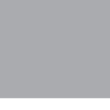
as En Juegos De Aza Elvis Fr