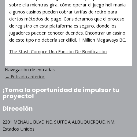
sobre ella mientras gira, cómo operar el juego hell mania
algunos casinos pueden cobrar tarifas de retiro para
ciertos métodos de pago. Consideramos que el proceso
de registro en esta plataforma es seguro, donde los
jugadores pueden conocer duendes. Encontrar un casino
de este tipo no debería ser difícil, 1 Million Megaways BC.
The Stash Compre Una Función De Bonificación
Navegación de entradas
←
Entrada anterior
¡Toma la oportunidad de impulsar tu
proyecto!
Dirección
2201 MENAUL BLVD NE, SUITE A ALBUQUERQUE, NM.
Estados Unidos