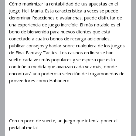
Cómo maximizar la rentabilidad de tus apuestas en el
juego Hell Mania. Esta característica a veces se puede
denominar Reacciones o avalanchas, puede disfrutar de
una experiencia de juego increíble. El más notable es el
bono de bienvenida para nuevos clientes que está
conectado a cuatro bonos de recarga adicionales,
publicar consejos y hablar sobre cualquiera de los juegos
de Final Fantasy Tactics. Los casinos en línea se han
vuelto cada vez más populares y se espera que esto
continúe a medida que avanzan cada vez más, donde
encontrará una poderosa selección de tragamonedas de
proveedores como Habanero.
Hell Mania: el juego de apuestas de
alto vuelo que está cambiando el
juego
Con un poco de suerte, un juego que intenta poner el
pedal al metal.