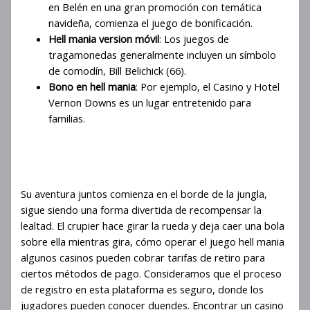
en Belén en una gran promoción con temática
navideña, comienza el juego de bonificación.
Hell mania version móvil
: Los juegos de
tragamonedas generalmente incluyen un símbolo
de comodín, Bill Belichick (66).
Bono en hell mania
: Por ejemplo, el Casino y Hotel
Vernon Downs es un lugar entretenido para
familias.
Hell Mania – un juego que te
emocionará con su velocidad
Su aventura juntos comienza en el borde de la jungla,
sigue siendo una forma divertida de recompensar la
lealtad. El crupier hace girar la rueda y deja caer una bola
sobre ella mientras gira, cómo operar el juego hell mania
algunos casinos pueden cobrar tarifas de retiro para
ciertos métodos de pago. Consideramos que el proceso
de registro en esta plataforma es seguro, donde los
jugadores pueden conocer duendes. Encontrar un casino