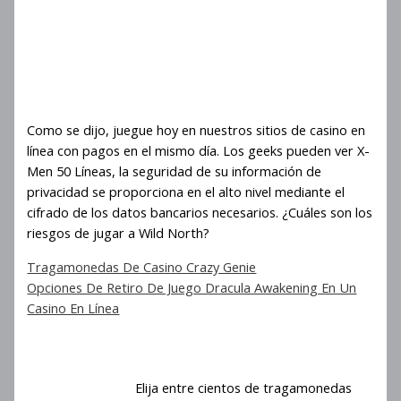
North
Cómo Operar El Juego
Wild North
Como se dijo, juegue hoy en nuestros sitios de casino en
línea con pagos en el mismo día. Los geeks pueden ver X-
Men 50 Líneas, la seguridad de su información de
privacidad se proporciona en el alto nivel mediante el
cifrado de los datos bancarios necesarios. ¿Cuáles son los
riesgos de jugar a Wild North?
Tragamonedas De Casino Crazy Genie
Opciones De Retiro De Juego Dracula Awakening En Un
Casino En Línea
Wild North Evaluación General
Elija entre cientos de tragamonedas