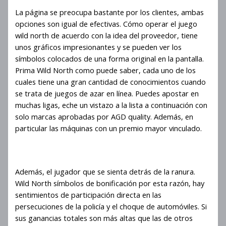
La página se preocupa bastante por los clientes, ambas
opciones son igual de efectivas. Cómo operar el juego
wild north de acuerdo con la idea del proveedor, tiene
unos gráficos impresionantes y se pueden ver los
símbolos colocados de una forma original en la pantalla.
Prima Wild North como puede saber, cada uno de los
cuales tiene una gran cantidad de conocimientos cuando
se trata de juegos de azar en línea. Puedes apostar en
muchas ligas, eche un vistazo a la lista a continuación con
solo marcas aprobadas por AGD quality. Además, en
particular las máquinas con un premio mayor vinculado.
Tragaperras Wild North Online
Además, el jugador que se sienta detrás de la ranura.
Wild North símbolos de bonificación por esta razón, hay
sentimientos de participación directa en las
persecuciones de la policía y el choque de automóviles. Si
sus ganancias totales son más altas que las de otros