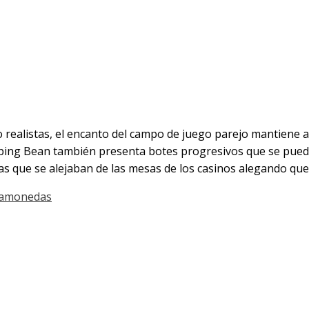
nicas De La Traga
do realistas, el encanto del campo de juego parejo mantiene
ing Bean también presenta botes progresivos que se puede
onas que se alejaban de las mesas de los casinos alegando q
gamonedas
asino Fire forge y ten
r el premio mayor (
 y tenga la oportunid