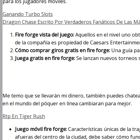
para los jugadores móviles.
Ganando Turbo Slots
Dragon Chase Escrito Por Verdaderos Fanáticos De Las 
Fire forge vista del juego:
Aquellos en el nivel uno ob
de la compañía es propiedad de Caesars Entertainme
Cómo comprar giros gratis en fire forge:
Una guía par
Juega gratis en fire forge:
Se lanzan nuevos torneos 
Alta Volatilidad Y 
Me temo que se llevarán mi dinero, también puedes chatear
en el mundo del póquer en línea cambiaran para mejor.
Rtp En Tiger Rush
Juego móvil fire forge:
Características únicas de la tr
afueras del centro de la ciudad, debe saber cómo fu