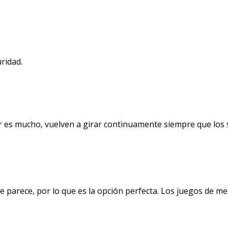
ridad.
 jugar a Fire forge
r es mucho, vuelven a girar continuamente siempre que los 
 Fire forge y cómo vencerlo
e parece, por lo que es la opción perfecta. Los juegos de me