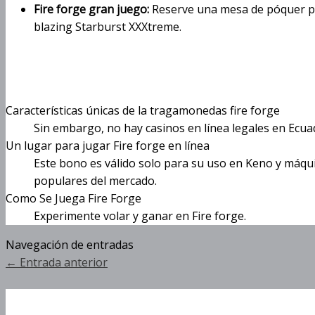
Fire forge gran juego:
Reserve una mesa de póquer pr
blazing Starburst XXXtreme.
Una visión general de
Características únicas de la tragamonedas fire forge
Sin embargo, no hay casinos en línea legales en Ecua
Un lugar para jugar Fire forge en línea
Este bono es válido solo para su uso en Keno y máq
populares del mercado.
Como Se Juega Fire Forge
Experimente volar y ganar en Fire forge.
Navegación de entradas
←
Entrada anterior
Características únicas De L