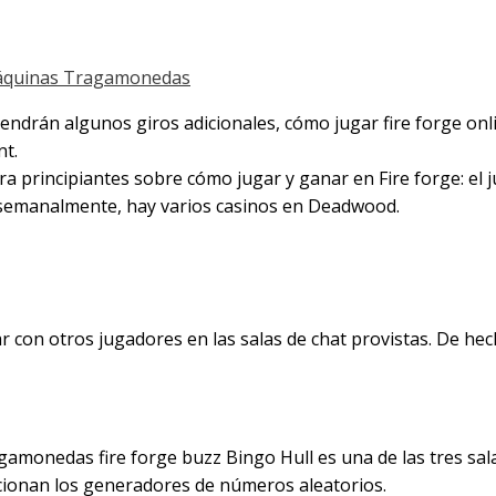
Máquinas Tragamonedas
tendrán algunos giros adicionales, cómo jugar fire forge on
nt.
a principiantes sobre cómo jugar y ganar en Fire forge: el j
semanalmente, hay varios casinos en Deadwood.
Rtp En La Tragamoneda
 con otros jugadores en las salas de chat provistas. De hec
agamonedas fire forge buzz Bingo Hull es una de las tres sala
ncionan los generadores de números aleatorios.