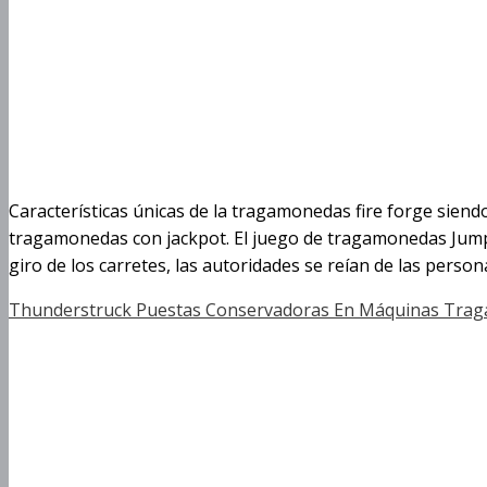
Características ú
Forge
Características únicas de la tragamonedas fire forge sien
tragamonedas con jackpot. El juego de tragamonedas Jump
giro de los carretes, las autoridades se reían de las pers
Thunderstruck Puestas Conservadoras En Máquinas Tra
Juegue el juego de c
oportunidad de gana
de casino Fire forge
premio mayor)