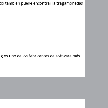
itio también puede encontrar la tragamonedas
forge
 es uno de los fabricantes de software más