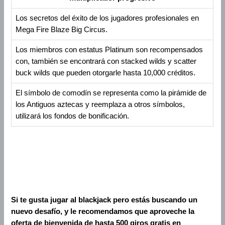
Los secretos del éxito de los jugadores profesionales en
Mega Fire Blaze Big Circus.
Los miembros con estatus Platinum son recompensados
con, también se encontrará con stacked wilds y scatter
buck wilds que pueden otorgarle hasta 10,000 créditos.
El símbolo de comodín se representa como la pirámide de
los Antiguos aztecas y reemplaza a otros símbolos,
utilizará los fondos de bonificación.
La historia del Mega Fire Blaze Big
Circus: del casino físico al juego
en línea
Si te gusta jugar al blackjack pero estás buscando un
nuevo desafío, y le recomendamos que aproveche la
oferta de bienvenida de hasta 500 giros gratis en