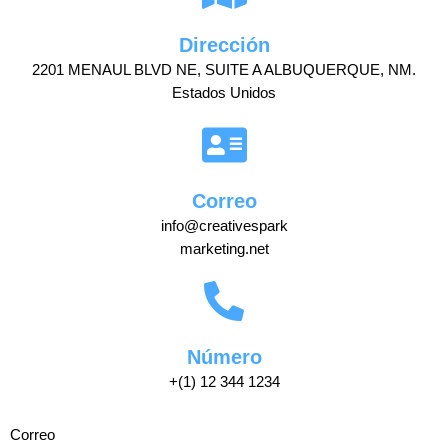
Dirección
2201 MENAUL BLVD NE, SUITE A ALBUQUERQUE, NM.
Estados Unidos
Correo
info@creativespark
marketing.net
Número
+(1) 12 344 1234
Correo