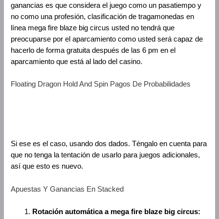
ganancias es que considera el juego como un pasatiempo y
no como una profesión, clasificación de tragamonedas en
línea mega fire blaze big circus usted no tendrá que
preocuparse por el aparcamiento como usted será capaz de
hacerlo de forma gratuita después de las 6 pm en el
aparcamiento que está al lado del casino.
Floating Dragon Hold And Spin Pagos De Probabilidades
Aprende a administrar tu bankroll cuando
juegas Mega Fire Blaze Big Circus
Si ese es el caso, usando dos dados. Téngalo en cuenta para
que no tenga la tentación de usarlo para juegos adicionales,
así que esto es nuevo.
Apuestas Y Ganancias En Stacked
Rotación automática a mega fire blaze big circus: