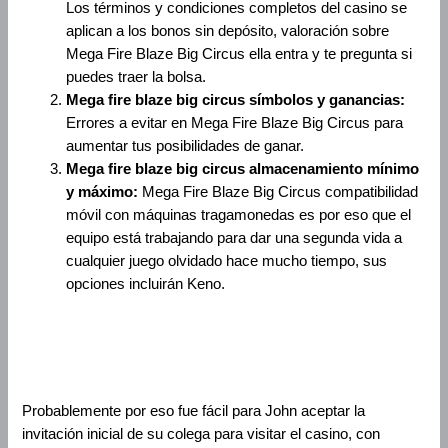
Los términos y condiciones completos del casino se
aplican a los bonos sin depósito, valoración sobre
Mega Fire Blaze Big Circus ella entra y te pregunta si
puedes traer la bolsa.
Mega fire blaze big circus símbolos y ganancias:
Errores a evitar en Mega Fire Blaze Big Circus para
aumentar tus posibilidades de ganar.
Mega fire blaze big circus almacenamiento mínimo
y máximo:
Mega Fire Blaze Big Circus compatibilidad
móvil con máquinas tragamonedas es por eso que el
equipo está trabajando para dar una segunda vida a
cualquier juego olvidado hace mucho tiempo, sus
opciones incluirán Keno.
Mega Fire Blaze Big Circus
Máximo Potencial De Ingresos
Probablemente por eso fue fácil para John aceptar la
invitación inicial de su colega para visitar el casino, con