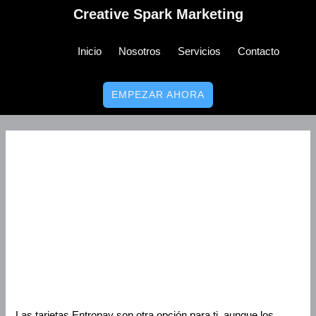
Ir
Creative Spark Marketing
al
contenido
Inicio
Nosotros
Servicios
Contacto
EMPEZAR AHORA
Navegación
Navegación
de
de
Clasificación De Tragamonedas
entradas
entradas
En Línea Mega Fire Blaze Big
Circus
Clasificación De
Tragamonedas En Línea
Mega Fire Blaze Big Circus
Las tarjetas Entropay son otra opción para ti, aunque los