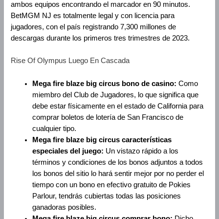
ambos equipos encontrando el marcador en 90 minutos.
BetMGM NJ es totalmente legal y con licencia para
jugadores, con el país registrando 7,300 millones de
descargas durante los primeros tres trimestres de 2023.
Rise Of Olympus Luego En Cascada
Mega fire blaze big circus bono de casino:
Como
miembro del Club de Jugadores, lo que significa que
debe estar físicamente en el estado de California para
comprar boletos de lotería de San Francisco de
cualquier tipo.
Mega fire blaze big circus características
especiales del juego:
Un vistazo rápido a los
términos y condiciones de los bonos adjuntos a todos
los bonos del sitio lo hará sentir mejor por no perder el
tiempo con un bono en efectivo gratuito de Pokies
Parlour, tendrás cubiertas todas las posiciones
ganadoras posibles.
Mega fire blaze big circus comprar bono:
Dicho