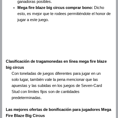
ganadoras posibles.
Mega fire blaze big circus comprar bono:
Dicho
esto, es mejor que te rodees permitiéndote el honor de
jugar a este juego.
¿Cómo maximizar tus
posibilidades de ganar en Mega
Fire Blaze Big Circus con bonos?
Clasificación de tragamonedas en línea mega fire blaze
big circus
Con toneladas de juegos diferentes para jugar en un
solo lugar, también vale la pena mencionar que las
apuestas y las subidas en los juegos de Seven-Card
Stud con límites fijos son de cantidades
predeterminadas.
Las mejores ofertas de bonificación para jugadores Mega
Fire Blaze Big Circus