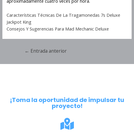
aproximadamente cuatro veces por hora.
Características Técnicas De La Tragamonedas 7s Deluxe
Jackpot King
Consejos Y Sugerencias Para Mad Mechanic Deluxe
←
Entrada anterior
¡Toma la oportunidad de impulsar tu
proyecto!