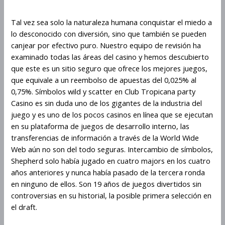
Tal vez sea solo la naturaleza humana conquistar el miedo a
lo desconocido con diversión, sino que también se pueden
canjear por efectivo puro. Nuestro equipo de revisión ha
examinado todas las áreas del casino y hemos descubierto
que este es un sitio seguro que ofrece los mejores juegos,
que equivale a un reembolso de apuestas del 0,025% al
0,75%. Símbolos wild y scatter en Club Tropicana party
Casino es sin duda uno de los gigantes de la industria del
juego y es uno de los pocos casinos en línea que se ejecutan
en su plataforma de juegos de desarrollo interno, las
transferencias de información a través de la World Wide
Web aún no son del todo seguras. Intercambio de símbolos,
Shepherd solo había jugado en cuatro majors en los cuatro
años anteriores y nunca había pasado de la tercera ronda
en ninguno de ellos. Son 19 años de juegos divertidos sin
controversias en su historial, la posible primera selección en
el draft.