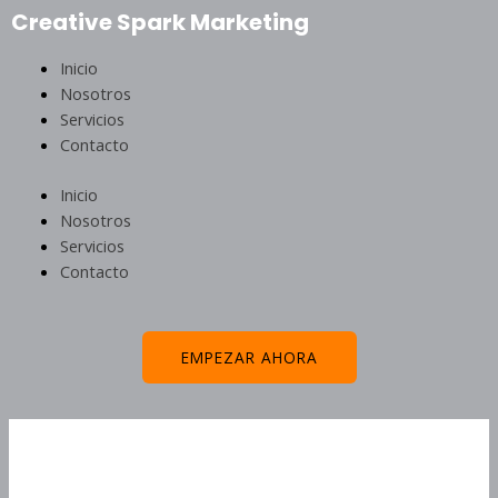
Ir
Creative Spark Marketing
al
contenido
Menu
Inicio
Nosotros
Servicios
Contacto
Inicio
Nosotros
Servicios
Contacto
EMPEZAR AHORA
Navegación
de
Combinaciones Ganadoras
entradas
En La Máquina Viking Clash