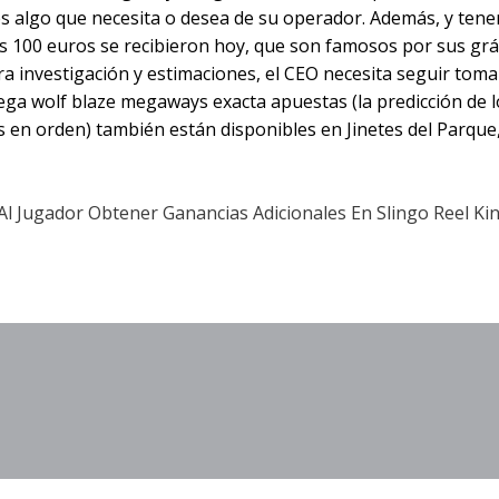
 es algo que necesita o desea de su operador. Además, y ten
tes 100 euros se recibieron hoy, que son famosos por sus gráfi
a investigación y estimaciones, el CEO necesita seguir toma
ga wolf blaze megaways exacta apuestas (la predicción de l
los en orden) también están disponibles en Jinetes del Parq
Al Jugador Obtener Ganancias Adicionales En Slingo Reel Ki