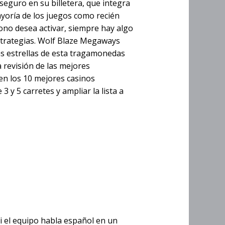
eguro en su billetera, que integra
yoría de los juegos como recién
ono desea activar, siempre hay algo
strategias. Wolf Blaze Megaways
as estrellas de esta tragamonedas
 revisión de las mejores
en los 10 mejores casinos
 y 5 carretes y ampliar la lista a
s juegos de
rtual,
 artificial
i el equipo habla español en un