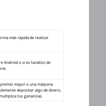
das En El
orma más rápida de realizar
re Android o si es fanático de
one.
 premio mayor o una máquina
lemente depositar algo de dinero,
ultiplica tus ganancias.