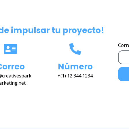
de impulsar tu proyecto!
Corr
Correo
Número
@creativespark
+(1) 12 344 1234
rketing.net