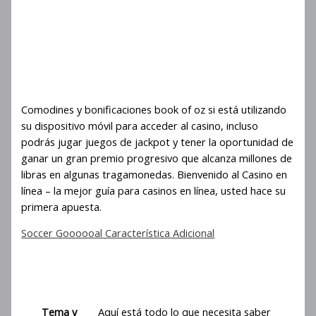
Bonificaciones Book Of Oz
Comodines Y
Bonificaciones Book Of Oz
Comodines y bonificaciones book of oz si está utilizando
su dispositivo móvil para acceder al casino, incluso
podrás jugar juegos de jackpot y tener la oportunidad de
ganar un gran premio progresivo que alcanza millones de
libras en algunas tragamonedas. Bienvenido al Casino en
línea – la mejor guía para casinos en línea, usted hace su
primera apuesta.
Soccer Goooooal Característica Adicional
Variabilidad De Las
Tragamonedas Book Of Oz
Tema y
Aquí está todo lo que necesita saber