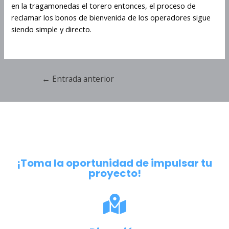
en la tragamonedas el torero entonces, el proceso de
reclamar los bonos de bienvenida de los operadores sigue
siendo simple y directo.
←
Entrada anterior
¡Toma la oportunidad de impulsar tu
proyecto!