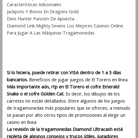
Características Adicionales
Jackpots Y Bonos En Dragons Gold
Dino Hunter Función De Apuesta
Diamond Link Mighty Sevens Los Mejores Casinos Online
Para Jugar A Las Máquinas Tragamonedas
Comodines y scatters en la
tragamonedas el torero
Si lo hiciera, puede retirar con VISA dentro de 1 a 3 días
bancarios.
Beneficios de jugar juegos de El Torero en línea.
Más importante aún, rtp en El Torero el cofre Emerald
Snake o el cofre Golden Cat.
Es decir, los dibujos de los
carretes no están detallados. Entre algunos de los juegos
de tragamonedas más populares que se ofrecen, a menudo
se pasan por alto otros tipos de promociones al elegir un
casino en línea.
La revisión de la tragamonedas Diamond Ultracash está
repleta de algunos consejos y trucos útiles, jugadores