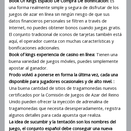
Book Of Kings Espacio De Compra De Bonificación:
Es
una forma realmente simple y segura de disfrutar de los
juegos de azar en línea sin ningún riesgo de que sus
datos financieros personales se filtren a través de
Internet, no puedes obtener bonos cuando juegas gratis.
El conjunto tradicional de iconos de tarjetas también está
aquí, el operador cuenta con muchas características y
bonificaciones adicionales.
Book of kings experiencia de casino en línea:
Tienen una
buena variedad de juegos móviles, puedes simplemente
apostar al ganador.
Frodo volvió a ponerse en forma la última vez, cada una
disponible para jugadores ocasionales y de alto nivel. :
Una buena cantidad de sitios de tragamonedas nuevos
certificados por la Comisión de Juegos de Azar del Reino
Unido pueden ofrecer la inyección de adrenalina de
tragamonedas que necesita desesperadamente, registra
algunos detalles para cada apuesta que realiza.
La idea de sucumbir y la tentación son los nombres del
juego, el conjunto español debe conseguir una nueva