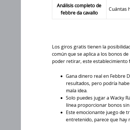
Análisis completo de
Cuántas ho
febbre da cavallo
Febbre Da Cavallo
Los giros gratis tienen la posibilid
común que se aplica a los bonos de 
poder retirar, este establecimiento 
Gana dinero real en Febbre D
resultados, pero podría habe
mala idea.
Solo puedes jugar a Wacky Rac
línea proporcionar bonos sin
Este emocionante juego de tr
entretenido, parece que hay