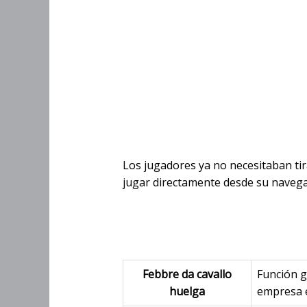
entradas
Consejos Y Suger
Consejos Y
Cavallo
Los jugadores ya no necesitaban tira
jugar directamente desde su navega
Bonificación
Febbre da cavallo
Función g
huelga
empresa e