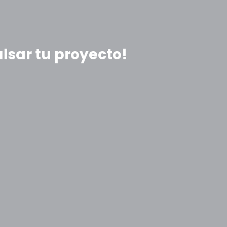
lsar tu proyecto!