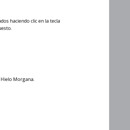
os haciendo clic en la tecla
uesto.
e Hielo Morgana.
ara jugar
rofesionales