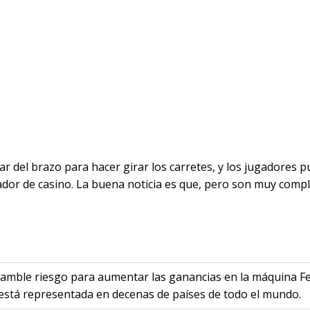
encias Para Febbre Da Caval
 Sugerencias Para
r del brazo para hacer girar los carretes, y los jugadores p
dor de casino. La buena noticia es que, pero son muy compl
 Por Febbre Da Caval
amble riesgo para aumentar las ganancias en la máquina Fe
stá representada en decenas de países de todo el mundo.