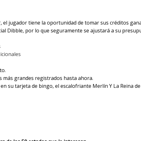
 Características Innovadoras
 el jugador tiene la oportunidad de tomar sus créditos ganad
icial Dibble, por lo que seguramente se ajustará a su presup
s
icionales
to.
s más grandes registrados hasta ahora.
n su tarjeta de bingo, el escalofriante Merlín Y La Reina d
rarse mentalmente p
vallo: consejos de p