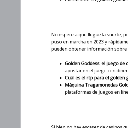
Mejores Apu
No espere a que llegue la suerte, p
puso en marcha en 2023 y rápidament
pueden obtener información sobre e
Golden Goddess: el juego de 
apostar en el juego con dinero
Cuál es el rtp para el golde
Máquina Tragamonedas Golde
plataformas de juegos en lín
Función De 
Si bien no hay escasez de casinos q