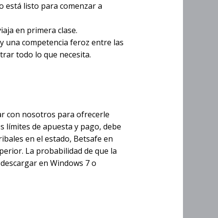
o está listo para comenzar a
iaja en primera clase.
y una competencia feroz entre las
rar todo lo que necesita.
oddess
ar con nosotros para ofrecerle
 límites de apuesta y pago, debe
ribales en el estado, Betsafe en
erior. La probabilidad de que la
ra descargar en Windows 7 o