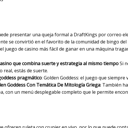
estas En Golden God
uede presentar una queja formal a DraftKings por correo ele
e se convirtió en el favorito de la comunidad de bingo del
l juego de casino más fácil de ganar en una máquina traga
casino que combina suerte y estrategia al mismo tiempo
Si n
 real, estás de suerte.
n goddess pragmático
: Golden Goddess: el juego que siempre v
n Goddess Con Temática De Mitología Griega
: También ha
ea, con un menú desplegable completo que le permite encont
Giros Grato Golden G
ue ofrecen ruleta con crupier en vivo, por lo que puede cont