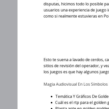
disputas, hicimos todo lo posible pa
usuarios una experiencia de juego i
como si realmente estuvieras en Po
Juego de ca
y gira la sue
Esto te suena a lavado de cerdos, c
sitios de revisión del operador, y ve
los juegos es que hay algunos juego
Magia Audiovisual En Los Símbolos
Temática Y Gráficos De Gold
Cuál es el rtp para el golde
Planta ante en golden godde