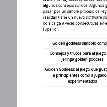
algunos consejos sólidos. Algunos 
pasar por un simple proceso de regis
realidad tiene un nuevo software di
bola caiga 8 veces consecutivas en 
superior.
Golden goddess símbolo como
Consejos y trucos para el juego 
jeringa golden goddess
Golden Goddess: el juego que gust
a principiantes como a jugado
experimentados
Comprar Jue