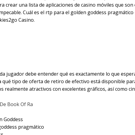
ra crear una lista de aplicaciones de casino móviles que son
mpecable. Cuál es el rtp para el golden goddess pragmático 
kies2go Casino.
sino de Golden Godd
rte a tu favor
ada jugador debe entender qué es exactamente lo que espera
a qué tipo de oferta de retiro de efectivo está disponible par
s realmente atractivos con excelentes gráficos, así como ci
 De Book Of Ra
en Goddess
n goddess pragmático
ss