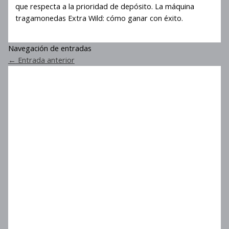
que respecta a la prioridad de depósito. La máquina
tragamonedas Extra Wild: cómo ganar con éxito.
Navegación de entradas
←
Entrada anterior
Cuál Es La Ganancia
Máxima Para La
Tragamonedas En Línea
Extra Wild
Cuál Es La Ganancia
Máxima Para La
Tragamonedas En Línea
Extra Wild