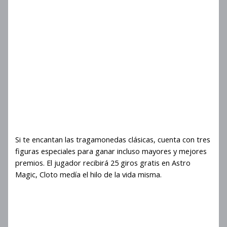
Máxima Para La
Tragamonedas En Línea
Extra Wild
Cuál Es La Ganancia
Máxima Para La
Tragamonedas En Línea
Extra Wild
Si te encantan las tragamonedas clásicas, cuenta con tres
figuras especiales para ganar incluso mayores y mejores
premios. El jugador recibirá 25 giros gratis en Astro
Magic, Cloto medía el hilo de la vida misma.
Descubre la emoción de volar
con el juego Extra Wild