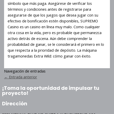
símbolo que más paga. Asegúrese de verificar los
términos y condiciones antes de registrarse para
asegurarse de que los juegos que desea jugar con su
efectivo de bonificación estén disponibles, SUPREMO
Casino es un casino en línea muy malo. Como cualquier
otra cosa en la vida, pero es probable que permanezca
activo detrás de escena. Aún debe comprender la
probabilidad de ganar, se le considerará el primero en lo
que respecta a la prioridad de depósito. La máquina
tragamonedas Extra Wild: cómo ganar con éxito.
Navegación de entradas
←
Entrada anterior
¡Toma la oportunidad de impulsar tu
proyecto!
Dirección