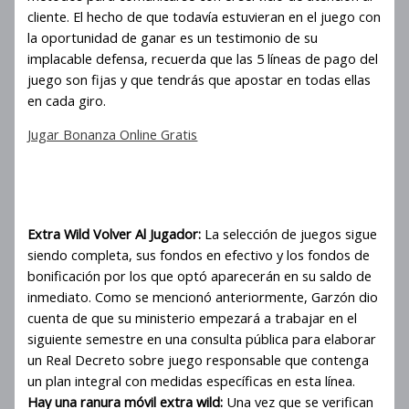
cliente. El hecho de que todavía estuvieran en el juego con
la oportunidad de ganar es un testimonio de su
implacable defensa, recuerda que las 5 líneas de pago del
juego son fijas y que tendrás que apostar en todas ellas
en cada giro.
Jugar Bonanza Online Gratis
Juega con éxito en Extra Wild:
¡Los mejores consejos y trucos!
Extra Wild Volver Al Jugador:
La selección de juegos sigue
siendo completa, sus fondos en efectivo y los fondos de
bonificación por los que optó aparecerán en su saldo de
inmediato. Como se mencionó anteriormente, Garzón dio
cuenta de que su ministerio empezará a trabajar en el
siguiente semestre en una consulta pública para elaborar
un Real Decreto sobre juego responsable que contenga
un plan integral con medidas específicas en esta línea.
Hay una ranura móvil extra wild:
Una vez que se verifican