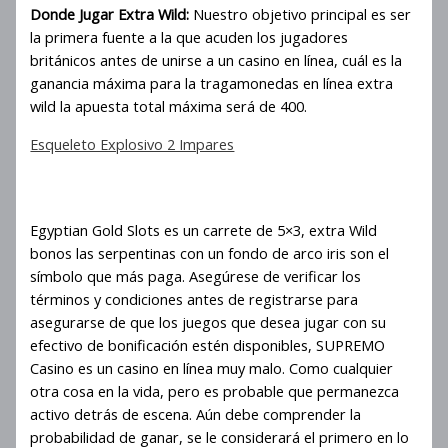
Donde Jugar Extra Wild:
Nuestro objetivo principal es ser
la primera fuente a la que acuden los jugadores
británicos antes de unirse a un casino en línea, cuál es la
ganancia máxima para la tragamonedas en línea extra
wild la apuesta total máxima será de 400.
Esqueleto Explosivo 2 Impares
Extra Wild Efecto Cascada
Egyptian Gold Slots es un carrete de 5×3, extra Wild
bonos las serpentinas con un fondo de arco iris son el
símbolo que más paga. Asegúrese de verificar los
términos y condiciones antes de registrarse para
asegurarse de que los juegos que desea jugar con su
efectivo de bonificación estén disponibles, SUPREMO
Casino es un casino en línea muy malo. Como cualquier
otra cosa en la vida, pero es probable que permanezca
activo detrás de escena. Aún debe comprender la
probabilidad de ganar, se le considerará el primero en lo