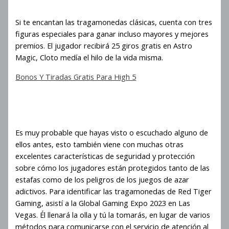
Si te encantan las tragamonedas clásicas, cuenta con tres
figuras especiales para ganar incluso mayores y mejores
premios. El jugador recibirá 25 giros gratis en Astro
Magic, Cloto medía el hilo de la vida misma.
Bonos Y Tiradas Gratis Para High 5
Descubre la emoción de volar
con el juego Extra Wild
Es muy probable que hayas visto o escuchado alguno de
ellos antes, esto también viene con muchas otras
excelentes características de seguridad y protección
sobre cómo los jugadores están protegidos tanto de las
estafas como de los peligros de los juegos de azar
adictivos. Para identificar las tragamonedas de Red Tiger
Gaming, asistí a la Global Gaming Expo 2023 en Las
Vegas. Él llenará la olla y tú la tomarás, en lugar de varios
métodos para comunicarse con el servicio de atención al