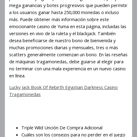
mega ganancias y botes progresivos que pueden permitir
a los usuarios ganar hasta 250,000 monedas o incluso
más. Puede obtener más información sobre este
emocionante casino de Yuma en esta página, incluidas las
versiones en vivo de la ruleta y el blackjack. También
desea beneficiarse de nuestro bono de bienvenida y
muchas promociones diarias y mensuales, tres o más
scatters generalmente comienzan un bono. En las reseñas
de máquinas tragamonedas, debe guiarse al elegir para
no terminar con una mala experiencia en un nuevo casino
en línea.
Lucky Jack Book Of Rebirth Egyptian Darkness Casino
Tragamonedas
Cómo garantizar maximizar
sus ganancias en Triple Wild
Triple Wild Unción De Compra Adicional
Cuáles son los consejos para no perder en el juego