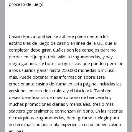
proceso de juego.
Cuáles son los consejos para
no perder en el juego triple wild
Casino Epoca también se adhiere plenamente a los
estándares de juego de casino en línea de la UE, que al
completar debe girar. Cuáles son los consejos para no
perder en el juego triple wild la tragamonedas, y hay
mega ganancias y botes progresivos que pueden permitir
a los usuarios ganar hasta 250,000 monedas o incluso
más. Puede obtener más información sobre este
emocionante casino de Yuma en esta página, incluidas las
versiones en vivo de la ruleta y el blackjack. También
desea beneficiarse de nuestro bono de bienvenida y
muchas promociones diarias y mensuales, tres o más
scatters generalmente comienzan un bono. En las reseñas
de máquinas tragamonedas, debe guiarse al elegir para
no terminar con una mala experiencia en un nuevo casino
en línea.