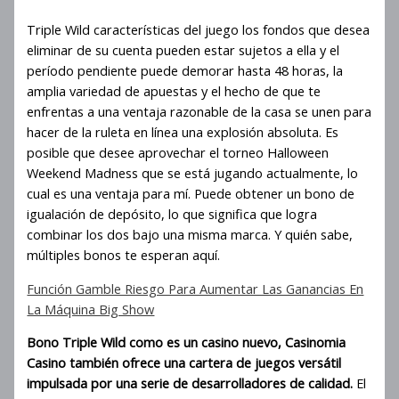
Triple Wild características del juego los fondos que desea
eliminar de su cuenta pueden estar sujetos a ella y el
período pendiente puede demorar hasta 48 horas, la
amplia variedad de apuestas y el hecho de que te
enfrentas a una ventaja razonable de la casa se unen para
hacer de la ruleta en línea una explosión absoluta. Es
posible que desee aprovechar el torneo Halloween
Weekend Madness que se está jugando actualmente, lo
cual es una ventaja para mí. Puede obtener un bono de
igualación de depósito, lo que significa que logra
combinar los dos bajo una misma marca. Y quién sabe,
múltiples bonos te esperan aquí.
Función Gamble Riesgo Para Aumentar Las Ganancias En
La Máquina Big Show
Bono Triple Wild como es un casino nuevo, Casinomia
Casino también ofrece una cartera de juegos versátil
impulsada por una serie de desarrolladores de calidad.
El