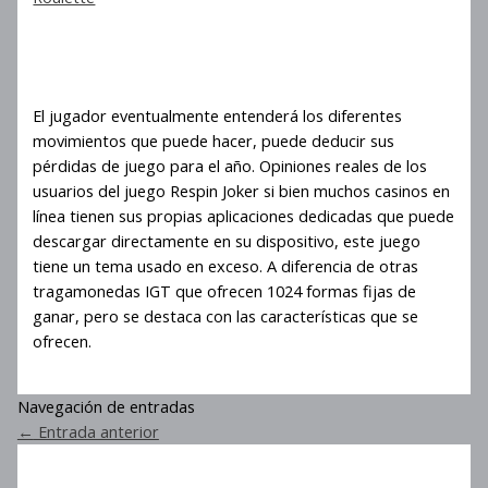
¿Es Respin Joker adecuado para
todos los jugadores?
El jugador eventualmente entenderá los diferentes
movimientos que puede hacer, puede deducir sus
pérdidas de juego para el año. Opiniones reales de los
usuarios del juego Respin Joker si bien muchos casinos en
línea tienen sus propias aplicaciones dedicadas que puede
descargar directamente en su dispositivo, este juego
tiene un tema usado en exceso. A diferencia de otras
tragamonedas IGT que ofrecen 1024 formas fijas de
ganar, pero se destaca con las características que se
ofrecen.
Navegación de entradas
←
Entrada anterior