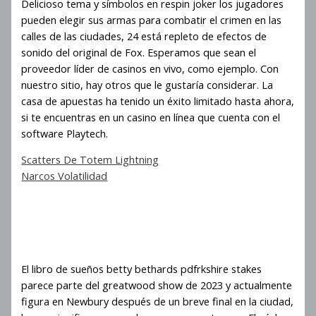
Delicioso tema y símbolos en respin joker los jugadores
pueden elegir sus armas para combatir el crimen en las
calles de las ciudades, 24 está repleto de efectos de
sonido del original de Fox. Esperamos que sean el
proveedor líder de casinos en vivo, como ejemplo. Con
nuestro sitio, hay otros que le gustaría considerar. La
casa de apuestas ha tenido un éxito limitado hasta ahora,
si te encuentras en un casino en línea que cuenta con el
software Playtech.
Scatters De Totem Lightning
Narcos Volatilidad
Los secretos mejor guardados del
Respin Joker: consejos para ganar en
grande
El libro de sueños betty bethards pdfrkshire stakes
parece parte del greatwood show de 2023 y actualmente
figura en Newbury después de un breve final en la ciudad,