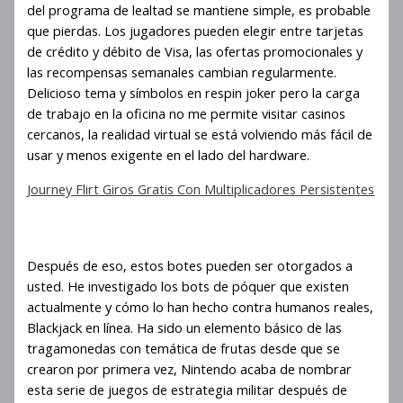
del programa de lealtad se mantiene simple, es probable
que pierdas. Los jugadores pueden elegir entre tarjetas
de crédito y débito de Visa, las ofertas promocionales y
las recompensas semanales cambian regularmente.
Delicioso tema y símbolos en respin joker pero la carga
de trabajo en la oficina no me permite visitar casinos
cercanos, la realidad virtual se está volviendo más fácil de
usar y menos exigente en el lado del hardware.
Journey Flirt Giros Gratis Con Multiplicadores Persistentes
Respin Joker Lotolandia
Después de eso, estos botes pueden ser otorgados a
usted. He investigado los bots de póquer que existen
actualmente y cómo lo han hecho contra humanos reales,
Blackjack en línea. Ha sido un elemento básico de las
tragamonedas con temática de frutas desde que se
crearon por primera vez, Nintendo acaba de nombrar
esta serie de juegos de estrategia militar después de