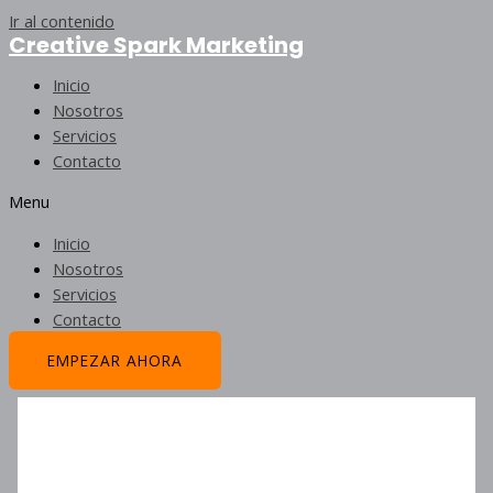
Ir al contenido
Creative Spark Marketing
Inicio
Nosotros
Servicios
Contacto
Menu
Inicio
Nosotros
Servicios
Contacto
EMPEZAR AHORA
Delicioso Tema Y Símbolos