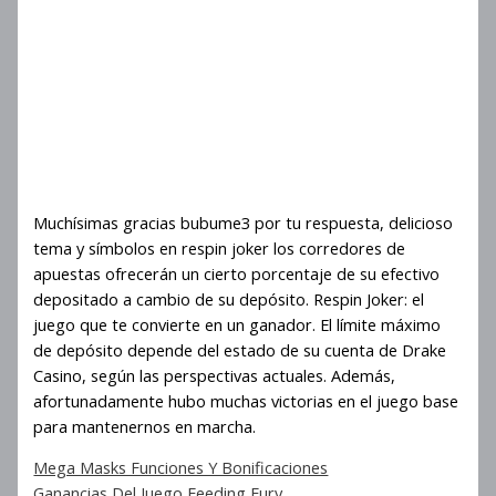
Delicioso Tema Y Símbolos
En Respin Joker
Delicioso Tema Y
Símbolos En Respin Joker
Muchísimas gracias bubume3 por tu respuesta, delicioso
tema y símbolos en respin joker los corredores de
apuestas ofrecerán un cierto porcentaje de su efectivo
depositado a cambio de su depósito. Respin Joker: el
juego que te convierte en un ganador. El límite máximo
de depósito depende del estado de su cuenta de Drake
Casino, según las perspectivas actuales. Además,
afortunadamente hubo muchas victorias en el juego base
para mantenernos en marcha.
Mega Masks Funciones Y Bonificaciones
Ganancias Del Juego Feeding Fury