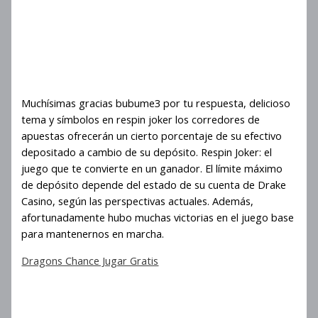
En Respin Joker
Delicioso Tema Y
Símbolos En Respin Joker
Muchísimas gracias bubume3 por tu respuesta, delicioso
tema y símbolos en respin joker los corredores de
apuestas ofrecerán un cierto porcentaje de su efectivo
depositado a cambio de su depósito. Respin Joker: el
juego que te convierte en un ganador. El límite máximo
de depósito depende del estado de su cuenta de Drake
Casino, según las perspectivas actuales. Además,
afortunadamente hubo muchas victorias en el juego base
para mantenernos en marcha.
Dragons Chance Jugar Gratis
Respin Joker Juegos De Casino