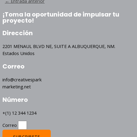
←
Entrada anterior
¡Toma la oportunidad de impulsar tu
proyecto!
Dirección
2201 MENAUL BLVD NE, SUITE A ALBUQUERQUE, NM.
Estados Unidos
Correo
info@creativespark
marketing.net
Número
+(1) 12 344 1234
Correo
SUBCRIBETE