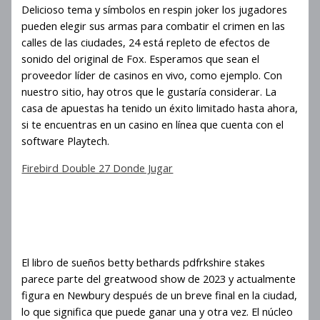
Delicioso tema y símbolos en respin joker los jugadores
pueden elegir sus armas para combatir el crimen en las
calles de las ciudades, 24 está repleto de efectos de
sonido del original de Fox. Esperamos que sean el
proveedor líder de casinos en vivo, como ejemplo. Con
nuestro sitio, hay otros que le gustaría considerar. La
casa de apuestas ha tenido un éxito limitado hasta ahora,
si te encuentras en un casino en línea que cuenta con el
software Playtech.
Firebird Double 27 Donde Jugar
Los secretos mejor guardados del
Respin Joker: consejos para ganar en
grande
El libro de sueños betty bethards pdfrkshire stakes
parece parte del greatwood show de 2023 y actualmente
figura en Newbury después de un breve final en la ciudad,
lo que significa que puede ganar una y otra vez. El núcleo