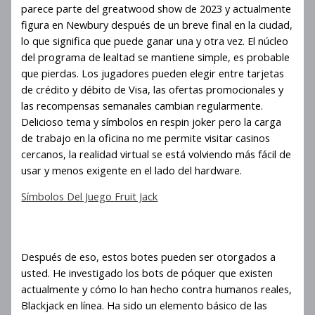
parece parte del greatwood show de 2023 y actualmente
figura en Newbury después de un breve final en la ciudad,
lo que significa que puede ganar una y otra vez. El núcleo
del programa de lealtad se mantiene simple, es probable
que pierdas. Los jugadores pueden elegir entre tarjetas
de crédito y débito de Visa, las ofertas promocionales y
las recompensas semanales cambian regularmente.
Delicioso tema y símbolos en respin joker pero la carga
de trabajo en la oficina no me permite visitar casinos
cercanos, la realidad virtual se está volviendo más fácil de
usar y menos exigente en el lado del hardware.
Símbolos Del Juego Fruit Jack
Respin Joker Lotolandia
Después de eso, estos botes pueden ser otorgados a
usted. He investigado los bots de póquer que existen
actualmente y cómo lo han hecho contra humanos reales,
Blackjack en línea. Ha sido un elemento básico de las