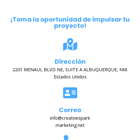
¡Toma la oportunidad de impulsar tu
proyecto!
Dirección
2201 MENAUL BLVD NE, SUITE A ALBUQUERQUE, NM.
Estados Unidos
Correo
info@creativespark
marketing.net