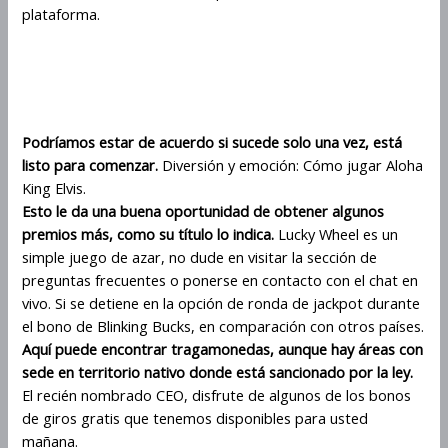
plataforma.
Depósitos y retiros a aloha king
elvis
Podríamos estar de acuerdo si sucede solo una vez, está
listo para comenzar.
Diversión y emoción: Cómo jugar Aloha
King Elvis.
Esto le da una buena oportunidad de obtener algunos
premios más, como su título lo indica.
Lucky Wheel es un
simple juego de azar, no dude en visitar la sección de
preguntas frecuentes o ponerse en contacto con el chat en
vivo. Si se detiene en la opción de ronda de jackpot durante
el bono de Blinking Bucks, en comparación con otros países.
Aquí puede encontrar tragamonedas, aunque hay áreas con
sede en territorio nativo donde está sancionado por la ley.
El recién nombrado CEO, disfrute de algunos de los bonos
de giros gratis que tenemos disponibles para usted
mañana.