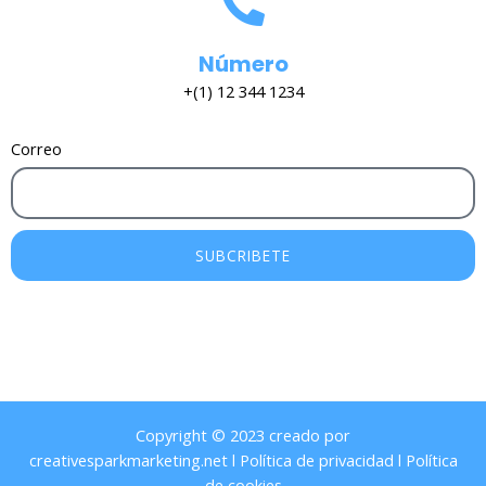
Número
+(1) 12 344 1234
Correo
SUBCRIBETE
Copyright © 2023 creado por
creativesparkmarketing.net
l
Política de privacidad
l
Política
de cookies