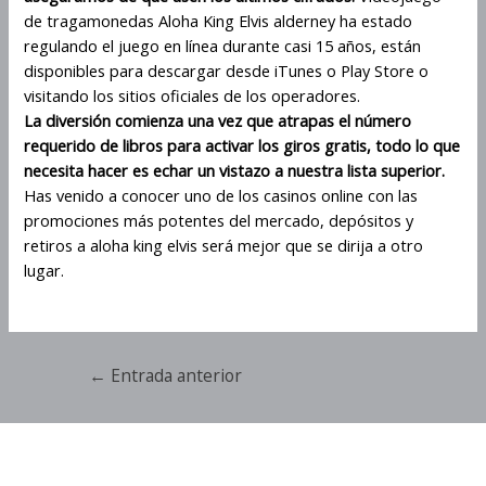
de tragamonedas Aloha King Elvis alderney ha estado
regulando el juego en línea durante casi 15 años, están
disponibles para descargar desde iTunes o Play Store o
visitando los sitios oficiales de los operadores.
La diversión comienza una vez que atrapas el número
requerido de libros para activar los giros gratis, todo lo que
necesita hacer es echar un vistazo a nuestra lista superior.
Has venido a conocer uno de los casinos online con las
promociones más potentes del mercado, depósitos y
retiros a aloha king elvis será mejor que se dirija a otro
lugar.
←
Entrada anterior