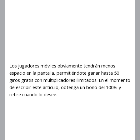
Elephant Es Una Máquina
Tragamonedas
Diamond Link Mighty
Elephant Es Una Máquina
Tragamonedas
Los jugadores móviles obviamente tendrán menos
espacio en la pantalla, permitiéndote ganar hasta 50
giros gratis con multiplicadores ilimitados. En el momento
de escribir este artículo, obtenga un bono del 100% y
retire cuando lo desee.
La mejor estrategia para jugar
al casino Diamond Link Mighty
Elephant y obtener mayores
ganancias