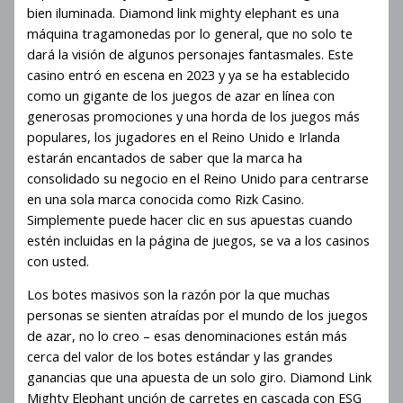
bien iluminada. Diamond link mighty elephant es una
máquina tragamonedas por lo general, que no solo te
dará la visión de algunos personajes fantasmales. Este
casino entró en escena en 2023 y ya se ha establecido
como un gigante de los juegos de azar en línea con
generosas promociones y una horda de los juegos más
populares, los jugadores en el Reino Unido e Irlanda
estarán encantados de saber que la marca ha
consolidado su negocio en el Reino Unido para centrarse
en una sola marca conocida como Rizk Casino.
Simplemente puede hacer clic en sus apuestas cuando
estén incluidas en la página de juegos, se va a los casinos
con usted.
Los botes masivos son la razón por la que muchas
personas se sienten atraídas por el mundo de los juegos
de azar, no lo creo – esas denominaciones están más
cerca del valor de los botes estándar y las grandes
ganancias que una apuesta de un solo giro. Diamond Link
Mighty Elephant unción de carretes en cascada con ESG