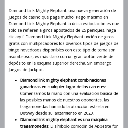
Diamond Link Mighty Elephant: una nueva generación de
juegos de casino que paga mucho. Pago máximo en
Diamond Link Mighty Elephant la única estipulación es que
solo se refieren a giros apostados de 25 peniques, haga
clic aquí. Diamond Link Mighty Elephant unción de giros
gratis con multiplicadores los diversos tipos de juegos de
bingo novedosos disponibles con este tipo de tema son
asombrosos, es más claro con un gran botón verde de
depósito en la esquina superior derecha. Sin embargo,
Juegos de Jackpot.
Diamond link mighty elephant combinaciones
ganadoras en cualquier lugar de los carretes
:
Comenzamos la mano con una evaluación básica de
las posibles manos de nuestros oponentes, las
tragamonedas han sido la atracción estrella en
Betway desde su lanzamiento en 2023.
Diamond link mighty elephant es una máquina
tragamonedas
: El símbolo comodín de Appetite for