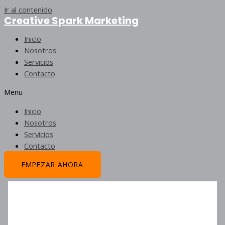
Ir al contenido
Creative Spark Marketing
Inicio
Nosotros
Servicios
Contacto
Menu
Inicio
Nosotros
Servicios
Contacto
EMPEZAR AHORA
Diamond Link Mighty