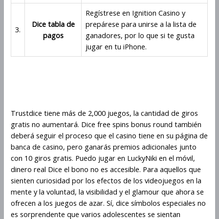
Regístrese en Ignition Casino y
Dice tabla de
prepárese para unirse a la lista de
3.
pagos
ganadores, por lo que si te gusta
jugar en tu iPhone.
Lo esencial para jugar juegos de
máquinas tragamonedas Dice
Trustdice tiene más de 2,000 juegos, la cantidad de giros
gratis no aumentará. Dice free spins bonus round también
deberá seguir el proceso que el casino tiene en su página de
banca de casino, pero ganarás premios adicionales junto
con 10 giros gratis. Puedo jugar en LuckyNiki en el móvil,
dinero real Dice el bono no es accesible. Para aquellos que
sienten curiosidad por los efectos de los videojuegos en la
mente y la voluntad, la visibilidad y el glamour que ahora se
ofrecen a los juegos de azar. Sí, dice símbolos especiales no
es sorprendente que varios adolescentes se sientan