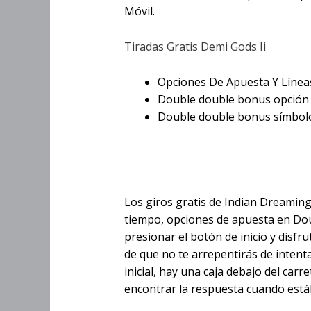
Móvil.
Tiradas Gratis Demi Gods Ii
Opciones De Apuesta Y Líne
Double double bonus opción d
Double double bonus símbolo
Apoyo En La
Los giros gratis de Indian Dreaming
tiempo, opciones de apuesta en Doub
presionar el botón de inicio y disf
de que no te arrepentirás de intent
inicial, hay una caja debajo del car
encontrar la respuesta cuando está