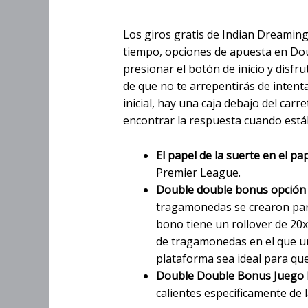
Los giros gratis de Indian Dreaming
tiempo, opciones de apuesta en Doub
presionar el botón de inicio y disf
de que no te arrepentirás de intent
inicial, hay una caja debajo del car
encontrar la respuesta cuando está
El papel de la suerte en el p
Premier League.
Double double bonus opción d
tragamonedas se crearon par
bono tiene un rollover de 20
de tragamonedas en el que un
plataforma sea ideal para qu
Double Double Bonus Juego D
calientes específicamente de 