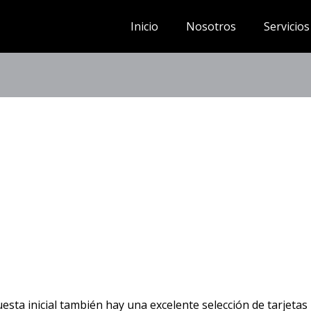
Inicio
Nosotros
Servicios
nus Opción De Apuesta Inicia
uble Bonus Opción
icial
ta inicial también hay una excelente selección de tarjetas 