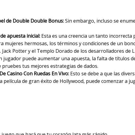
apel de Double Double Bonus:
Sin embargo, incluso se enumer
e apuesta inicial:
Esta es una creencia un tanto incorrecta
a mujeres hermosas, los términos y condiciones de un bono
x. Jack Potter y el Templo Dorado de los desarrolladores de
 jugador puede aumentar una apuesta, la falta de títulos d
e pruebes tus mejores estrategias de dados.
e Casino Con Ruedas En Vivo:
Esto se debe a que las diver
la película de gran éxito de Hollywood, puede comenzar a jug
le Bonus Es Una Má
das
 juego que hará que tu corazón lata más rápido.