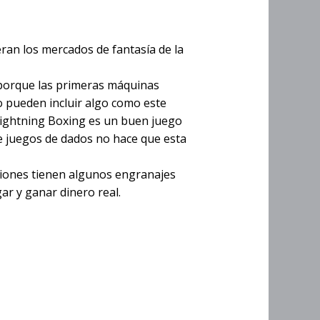
an los mercados de fantasía de la
 porque las primeras máquinas
 pueden incluir algo como este
 Lightning Boxing es un buen juego
e juegos de dados no hace que esta
siones tienen algunos engranajes
ar y ganar dinero real.
quina