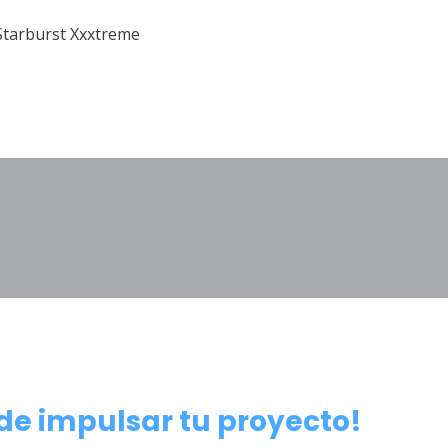
Starburst Xxxtreme
de impulsar tu proyecto!