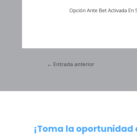
Opción Ante Bet Activada En 
←
Entrada anterior
¡Toma la oportunidad 