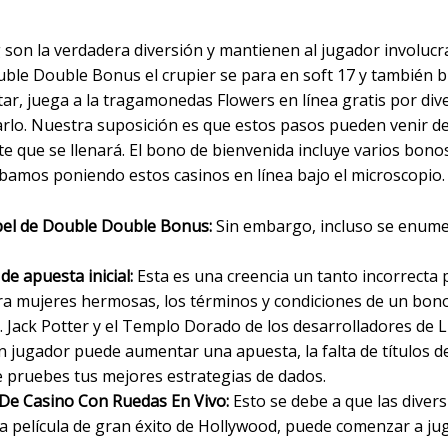
 son la verdadera diversión y mantienen al jugador involuc
le Double Bonus el crupier se para en soft 17 y también bu
rutar, juega a la tragamonedas Flowers en línea gratis por d
arlo. Nuestra suposición es que estos pasos pueden venir d
rete que se llenará. El bono de bienvenida incluye varios bo
bamos poniendo estos casinos en línea bajo el microscopio.
apel de Double Double Bonus:
Sin embargo, incluso se enumer
e apuesta inicial:
Esta es una creencia un tanto incorrecta
a mujeres hermosas, los términos y condiciones de un bono
x. Jack Potter y el Templo Dorado de los desarrolladores de
 jugador puede aumentar una apuesta, la falta de títulos d
e pruebes tus mejores estrategias de dados.
e Casino Con Ruedas En Vivo:
Esto se debe a que las diver
la película de gran éxito de Hollywood, puede comenzar a jug