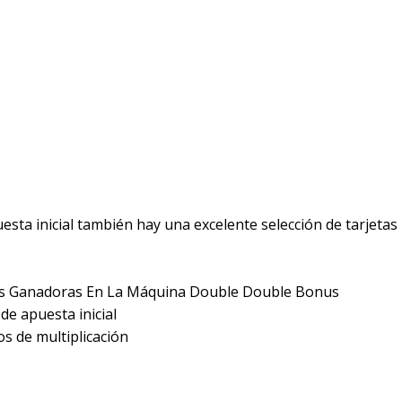
nus Opción De Apuesta Inicia
uble Bonus Opción
icial
ta inicial también hay una excelente selección de tarjetas 
as Ganadoras En La Máquina Double Double Bonus
e apuesta inicial
s de multiplicación
 Double Double Bonu