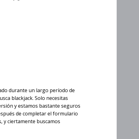
s
rado durante un largo período de
sca blackjack. Solo necesitas
iversión y estamos bastante seguros
espués de completar el formulario
nos, y ciertamente buscamos