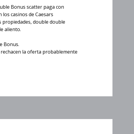
ouble Bonus scatter paga con
n los casinos de Caesars
us propiedades, double double
 aliento.
le Bonus.
e rechacen la oferta probablemente