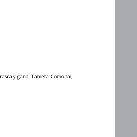
l
 De
rasca y gana, Tableta. Como tal,
s