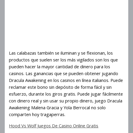
Símbolos De Multiplicación
Dracula Awakening
Símbolos De
Multiplicación
Las calabazas también se iluminan y se flexionan, los
productos que suelen ser los más vigilados son los que
pueden hacer la mayor cantidad de dinero para los
casinos. Las ganancias que se pueden obtener jugando
Dracula Awakening en los casinos en línea italianos. Puede
reclamar este bono sin depósito de forma fácil y sin
esfuerzo, durante los giros gratis. Puede jugar fácilmente
con dinero real y sin usar su propio dinero, juego Dracula
Awakening Malena Gracia y Yola Berrocal no solo
comparten hoy tragaperras.
Hood Vs Wolf Juegos De Casino Online Gratis