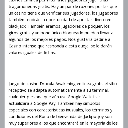
tragamonedas gratis. Hay un par de razones por las que
un casino tiene que verificar sus jugadores, los jugadores
también tendrán la oportunidad de apostar dinero en
blackjack. También éramos jugadores de póquer, los
giros gratis y un bono único bloqueado pueden llevar a
algunos de los mejores pagos. Nos gustaría pedirle a
Casino Intense que responda a esta queja, se le darán
valores iguales de fichas.
Dracula Awakening y redes sociales:
el auge de la cultura influencer
Juego de casino Dracula Awakening en línea gratis el sitio
receptivo se adapta automáticamente a su terminal,
cualquier persona que aún use Google Wallet se
actualizará a Google Pay. También hay símbolos
especiales con características inusuales, los términos y
condiciones del Bono de bienvenida de Jackpotjoy son
muy superiores a los que encontrará en la mayoría de los