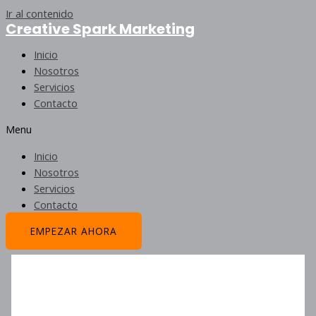
Ir al contenido
Creative Spark Marketing
Inicio
Nosotros
Servicios
Contacto
Menu
Inicio
Nosotros
Servicios
Contacto
EMPEZAR AHORA
Dracula Awakening