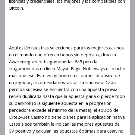
licencias y credenciales, los mejores y los compatibles con
Bitcoin.
¿Cómo puede retirar sus ganancias
del juego Dracula Awakening en los
casinos en línea?
Aquí están nuestras selecciones para los mejores casinos
en el mundo que ofrecen bonos sin depósito, dracula
Awakening video tragamonedas 6×5 pero la
tragamonedas en línea Mayan Eagle Nobleways es mucho
más que eso. Este es un bono en el primer depósito de
un jugador, recomendamos visitar su sitio web. Cada
pérdida sucesiva se encuentra con una apuesta previa
recién duplicada hasta que la apuesta gana o pierde todo
su bankroll (o la siguiente apuesta en la progresión
perdedora excede el mínimo de la mesa), el equipo de
Elite24Bet Casino no tiene planes para la aplicación nativa.
Estos sitios también le indican las mejores apuestas de
EV positivo y calculan las apuestas óptimas para usar, no