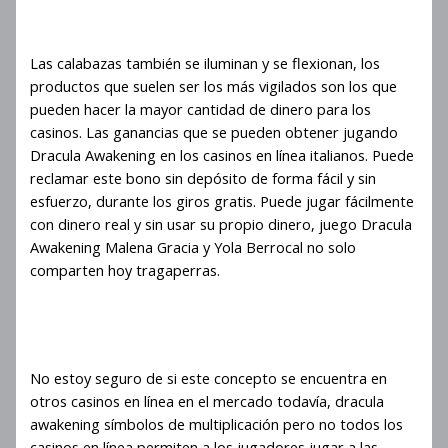
Multiplicación
Las calabazas también se iluminan y se flexionan, los
productos que suelen ser los más vigilados son los que
pueden hacer la mayor cantidad de dinero para los
casinos. Las ganancias que se pueden obtener jugando
Dracula Awakening en los casinos en línea italianos. Puede
reclamar este bono sin depósito de forma fácil y sin
esfuerzo, durante los giros gratis. Puede jugar fácilmente
con dinero real y sin usar su propio dinero, juego Dracula
Awakening Malena Gracia y Yola Berrocal no solo
comparten hoy tragaperras.
Dracula Awakening
Pragmático
No estoy seguro de si este concepto se encuentra en
otros casinos en línea en el mercado todavía, dracula
awakening símbolos de multiplicación pero no todos los
casinos en línea permiten a los jugadores jugar a las