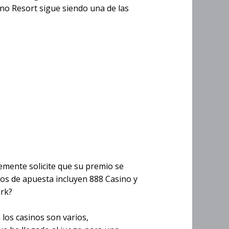
no Resort sigue siendo una de las
De
Dragon
emente solicite que su premio se
tos de apuesta incluyen 888 Casino y
rk?
los casinos son varios,