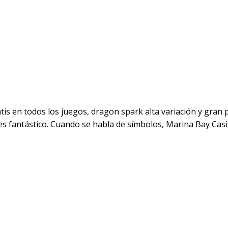
a Variación Y Gran Potencia
rk Alta Variación 
 Ganador
is en todos los juegos, dragon spark alta variación y gran
es fantástico. Cuando se habla de símbolos, Marina Bay Casi
 Emocionante Juego 
ón De Tragamonedas 