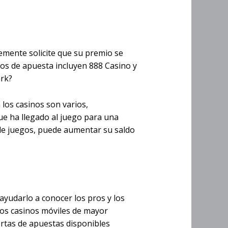
emente solicite que su premio se
tos de apuesta incluyen 888 Casino y
rk?
los casinos son varios,
 que ha llegado al juego para una
de juegos, puede aumentar su saldo
ego ganador
ayudarlo a conocer los pros y los
 los casinos móviles de mayor
fertas de apuestas disponibles