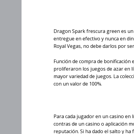
Spark
Dragon Spark frescura green es un c
entregue en efectivo y nunca en din
Royal Vegas, no debe darlos por se
Función de compra de bonificación e
proliferaron los juegos de azar en lí
mayor variedad de juegos. La colec
con un valor de 100%.
La máquina traga
Para cada jugador en un casino en l
contras de un casino o aplicación m
reputación. Si ha dado el salto y ha