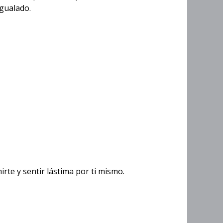
gualado.
ine para
te y sentir lástima por ti mismo.