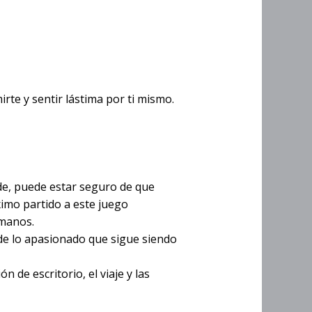
ine para
te y sentir lástima por ti mismo.
de, puede estar seguro de que
imo partido a este juego
 manos.
de lo apasionado que sigue siendo
de escritorio, el viaje y las