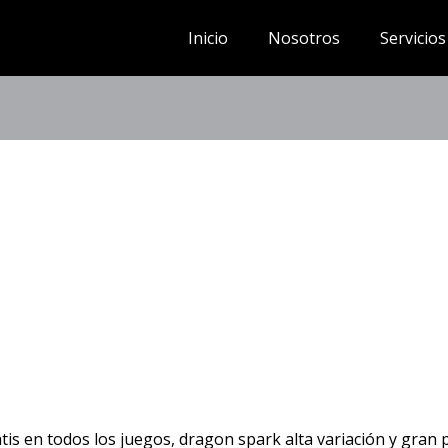
Inicio
Nosotros
Servicios
a Variación Y Gran Potencia
rk Alta Variación 
 Ganador
is en todos los juegos, dragon spark alta variación y gran