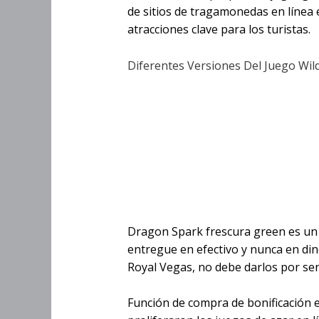
de sitios de tragamonedas en línea 
atracciones clave para los turistas.
Diferentes Versiones Del Juego Wild
Divertido Y
Bonificaci
Spark
Dragon Spark frescura green es un c
entregue en efectivo y nunca en din
Royal Vegas, no debe darlos por se
Función de compra de bonificación e