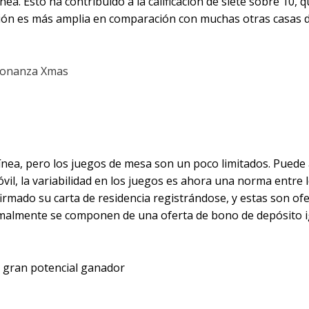
nea. Esto ha contribuido a la calificación de siete sobre 10,
ción es más amplia en comparación con muchas otras casas 
 Bonanza Xmas
monedas Dragon Spark: el ju
ínea, pero los juegos de mesa son un poco limitados. Puede 
óvil, la variabilidad en los juegos es ahora una norma entre
 firmado su carta de residencia registrándose, y estas son o
rmalmente se componen de una oferta de bono de depósito i
y gran potencial ganador