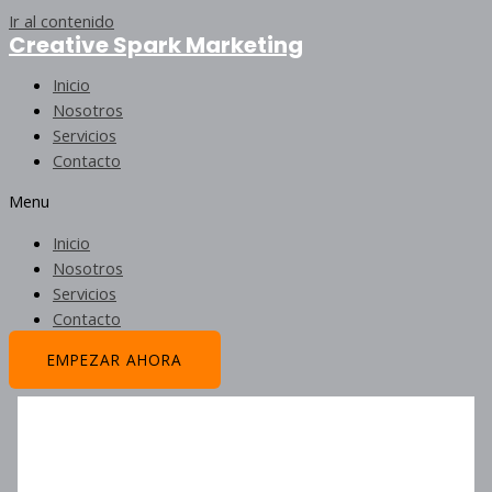
Ir al contenido
Creative Spark Marketing
Inicio
Nosotros
Servicios
Contacto
Menu
Inicio
Nosotros
Servicios
Contacto
EMPEZAR AHORA
Eggs Of Gold Multiplicador