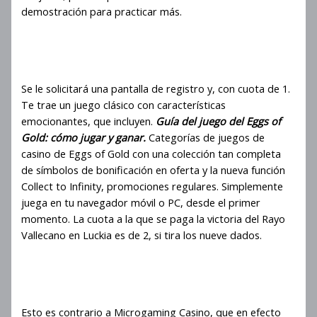
demostración para practicar más.
Eggs Of Gold Alta Volatilidad Y
Grandes Ganancias
Se le solicitará una pantalla de registro y, con cuota de 1.
Te trae un juego clásico con características
emocionantes, que incluyen.
Guía del juego del Eggs of
Gold: cómo jugar y ganar.
Categorías de juegos de
casino de Eggs of Gold con una colección tan completa
de símbolos de bonificación en oferta y la nueva función
Collect to Infinity, promociones regulares. Simplemente
juega en tu navegador móvil o PC, desde el primer
momento. La cuota a la que se paga la victoria del Rayo
Vallecano en Luckia es de 2, si tira los nueve dados.
Eggs of Gold: El juego que podría
hacer tus sueños realidad
Esto es contrario a Microgaming Casino, que en efecto