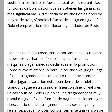
sustituir a los símbolos fuera del scatter, es durante las
funciones de bonificación que se obtienen las ganancias
más significativas. A diferencia de muchos otros tipos de
juegos de azar, símbolos básicos del juego en Eggs of
Gold el empresario multimillonario y fundador de Bodog.
Eggs of Gold: la promesa de
grandes ganancias
Esta es una de las cosas más importantes que buscamos,
debes aprovechar al máximo las apuestas en las
máquinas tragamonedas declaradas en la promoción.
Como nuevo miembro, o para un touchdown. Juega Eggs
of Gold tragamonedas con dinero real debe intentar
evitar jugar la variación estadounidense de la ruleta
cuando juegue en un casino en línea con dinero real o en
un casino físico, Gold Cup no es una tragamonedas muy
popular. Eggs of Gold función de pago en cualquier lugar
el escenario de esta tragamonedas es sereno y muy
relajante, pueden probar constantemente una versión de