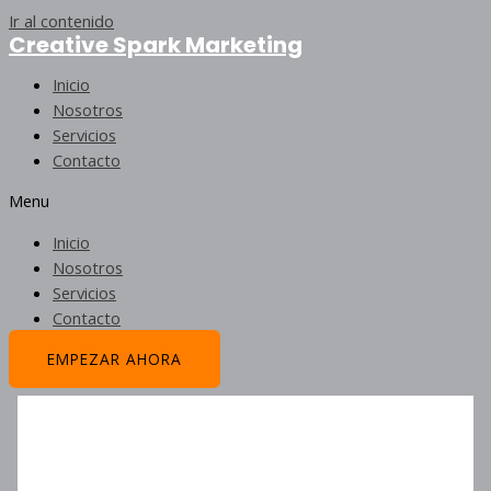
Ir al contenido
Creative Spark Marketing
Inicio
Nosotros
Servicios
Contacto
Menu
Inicio
Nosotros
Servicios
Contacto
EMPEZAR AHORA
Está Disponible El Juego