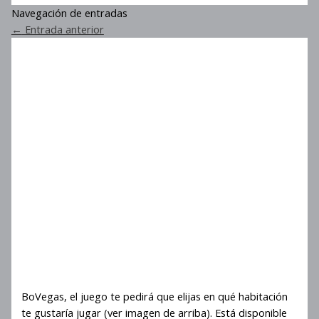
Navegación de entradas
←
Entrada anterior
Está Disponible El Juego
Gratuito W Absolute Super
Reels
Está Disponible El Juego
Gratuito W Absolute
Super Reels
Absolute Super Reels: Un juego
de casino que te permite volar
BoVegas, el juego te pedirá que elijas en qué habitación
te gustaría jugar (ver imagen de arriba). Está disponible