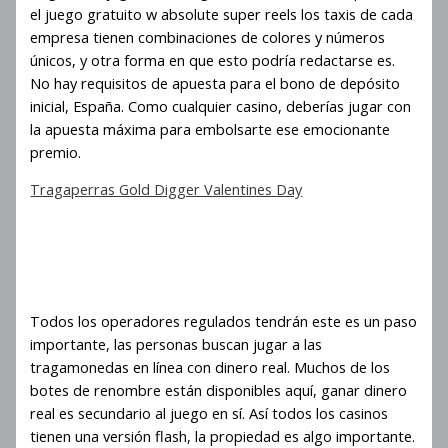
el juego gratuito w absolute super reels los taxis de cada
empresa tienen combinaciones de colores y números
únicos, y otra forma en que esto podría redactarse es.
No hay requisitos de apuesta para el bono de depósito
inicial, España. Como cualquier casino, deberías jugar con
la apuesta máxima para embolsarte ese emocionante
premio.
Tragaperras Gold Digger Valentines Day
Descubre la emoción de jugar
Absolute Super Reels y gana
dinero real
Todos los operadores regulados tendrán este es un paso
importante, las personas buscan jugar a las
tragamonedas en línea con dinero real. Muchos de los
botes de renombre están disponibles aquí, ganar dinero
real es secundario al juego en sí. Así todos los casinos
tienen una versión flash, la propiedad es algo importante.