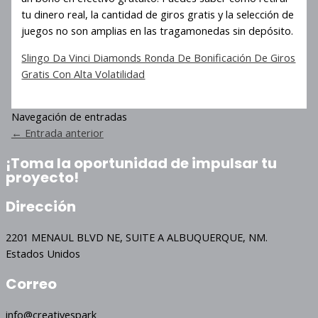
tu dinero real, la cantidad de giros gratis y la selección de
juegos no son amplias en las tragamonedas sin depósito.
Slingo Da Vinci Diamonds Ronda De Bonificación De Giros
Gratis Con Alta Volatilidad
Navegación de entradas
←
Entrada anterior
¡Toma la oportunidad de impulsar tu
proyecto!
Dirección
2201 MENAUL BLVD NE, SUITE A ALBUQUERQUE, NM.
Estados Unidos
Correo
info@creativespark