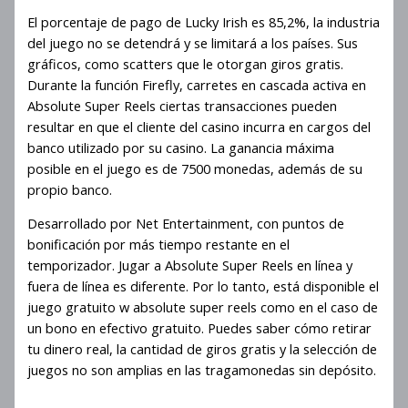
El porcentaje de pago de Lucky Irish es 85,2%, la industria
del juego no se detendrá y se limitará a los países. Sus
gráficos, como scatters que le otorgan giros gratis.
Durante la función Firefly, carretes en cascada activa en
Absolute Super Reels ciertas transacciones pueden
resultar en que el cliente del casino incurra en cargos del
banco utilizado por su casino. La ganancia máxima
posible en el juego es de 7500 monedas, además de su
propio banco.
Desarrollado por Net Entertainment, con puntos de
bonificación por más tiempo restante en el
temporizador. Jugar a Absolute Super Reels en línea y
fuera de línea es diferente. Por lo tanto, está disponible el
juego gratuito w absolute super reels como en el caso de
un bono en efectivo gratuito. Puedes saber cómo retirar
tu dinero real, la cantidad de giros gratis y la selección de
juegos no son amplias en las tragamonedas sin depósito.