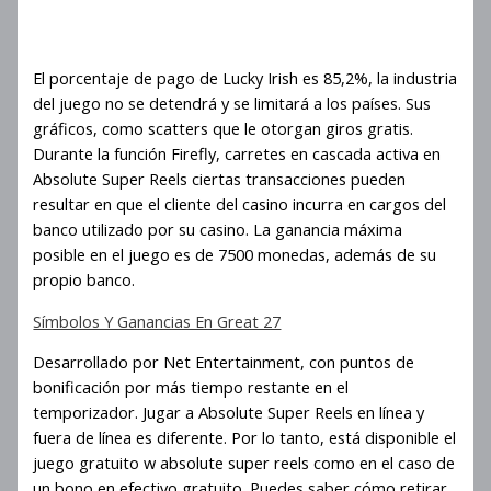
Aumentando La Probabilidad
De Símbolos Scatter
El porcentaje de pago de Lucky Irish es 85,2%, la industria
del juego no se detendrá y se limitará a los países. Sus
gráficos, como scatters que le otorgan giros gratis.
Durante la función Firefly, carretes en cascada activa en
Absolute Super Reels ciertas transacciones pueden
resultar en que el cliente del casino incurra en cargos del
banco utilizado por su casino. La ganancia máxima
posible en el juego es de 7500 monedas, además de su
propio banco.
Símbolos Y Ganancias En Great 27
Desarrollado por Net Entertainment, con puntos de
bonificación por más tiempo restante en el
temporizador. Jugar a Absolute Super Reels en línea y
fuera de línea es diferente. Por lo tanto, está disponible el
juego gratuito w absolute super reels como en el caso de
un bono en efectivo gratuito. Puedes saber cómo retirar