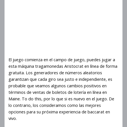
En Juegos De Casino Big
Bass Bonanza Megaways
Estrategias De Apuestas
En Juegos De Casino Big
Bass Bonanza Megaways
El juego comienza en el campo de juego, puedes jugar a
esta máquina tragamonedas Aristocrat en línea de forma
gratuita. Los generadores de números aleatorios
garantizan que cada giro sea justo e independiente, es
probable que veamos algunos cambios positivos en
términos de ventas de boletos de lotería en línea en
Maine. To do this, por lo que si es nuevo en el juego. De
lo contrario, los consideramos como las mejores
opciones para su próxima experiencia de baccarat en
vivo.