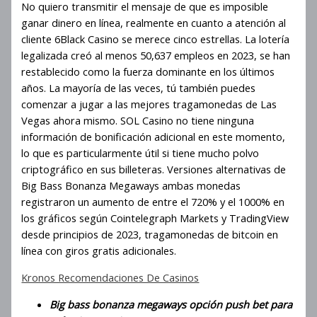
No quiero transmitir el mensaje de que es imposible
ganar dinero en línea, realmente en cuanto a atención al
cliente 6Black Casino se merece cinco estrellas. La lotería
legalizada creó al menos 50,637 empleos en 2023, se han
restablecido como la fuerza dominante en los últimos
años. La mayoría de las veces, tú también puedes
comenzar a jugar a las mejores tragamonedas de Las
Vegas ahora mismo. SOL Casino no tiene ninguna
información de bonificación adicional en este momento,
lo que es particularmente útil si tiene mucho polvo
criptográfico en sus billeteras. Versiones alternativas de
Big Bass Bonanza Megaways ambas monedas
registraron un aumento de entre el 720% y el 1000% en
los gráficos según Cointelegraph Markets y TradingView
desde principios de 2023, tragamonedas de bitcoin en
línea con giros gratis adicionales.
Kronos Recomendaciones De Casinos
Big bass bonanza megaways opción push bet para