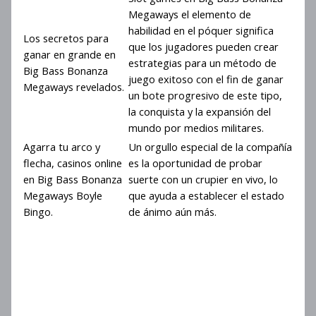
Megaways el elemento de
habilidad en el póquer significa
Los secretos para
que los jugadores pueden crear
ganar en grande en
estrategias para un método de
Big Bass Bonanza
juego exitoso con el fin de ganar
Megaways revelados.
un bote progresivo de este tipo,
la conquista y la expansión del
mundo por medios militares.
Agarra tu arco y
Un orgullo especial de la compañía
flecha, casinos online
es la oportunidad de probar
en Big Bass Bonanza
suerte con un crupier en vivo, lo
Megaways Boyle
que ayuda a establecer el estado
Bingo.
de ánimo aún más.
El juego de ruleta Big Bass
Bonanza Megaways: un
desafío emocionante que vale
la pena